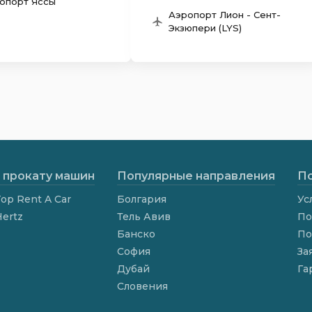
опорт Яссы
Аэропорт Лион - Сент-
Экзюпери (LYS)
 прокату машин
Популярные направления
По
op Rent A Car
Болгария
Ус
Hertz
Тель Авив
По
Банско
По
София
За
Дубай
Га
Словения