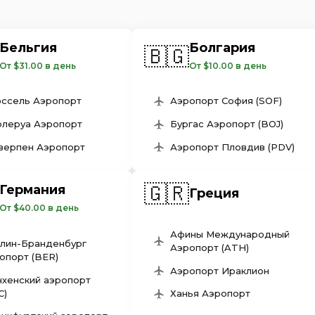
Бельгия
Болгария
🇧🇬
От $31.00 в день
От $10.00 в день
ссель Аэропорт
Аэропорт София (SOF)
леруа Аэропорт
Бургас Аэропорт (BOJ)
верпен Аэропорт
Аэропорт Пловдив (PDV)
🇬🇷
Германия
Греция
От $40.00 в день
Афины Международный
лин-Бранденбург
Аэропорт (ATH)
опорт (BER)
Аэропорт Ираклион
хенский аэропорт
C)
Ханья Аэропорт