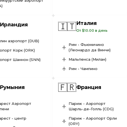
нкфуртский аэропорт
A)
Италия
🇮🇹
Ирландия
От $10.00 в день
лин аэропорт (DUB)
Рим - Фьюмичино
(Леонардо да Винчи)
опорт Корк (ORK)
Мальпенса (Милан)
опорт Шаннон (SNN)
Рим - Чампино
🇫🇷
Румыния
Франция
арест Аэропорт
Париж - Аэропорт
пени
Шарль-де-Голль (CDG)
арест - центр
Париж - Аэропорт Орли
(ORY)