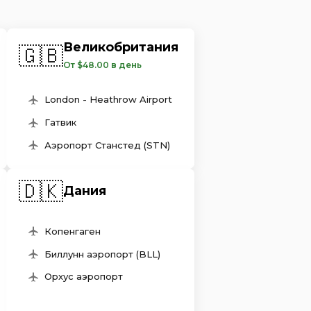
Великобритания
🇬🇧
От $48.00 в день
London - Heathrow Airport
Гатвик
Аэропорт Станстед (STN)
🇩🇰
Дания
Копенгаген
Биллунн аэропорт (BLL)
Орхус аэропорт