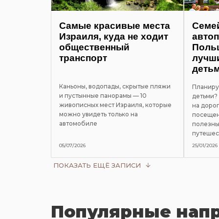
Самые красивые места
Семе
Израиля, куда не ходит
автоп
общественный
Польш
транспорт
лучш
деть
Каньоны, водопады, скрытые пляжи
Планиру
и пустынные панорамы — 10
детьми?
живописных мест Израиля, которые
на дорог
можно увидеть только на
посещен
автомобиле
полезны
путешес
05/07/2026
25/01/2026
ПОКАЗАТЬ ЕЩЁ ЗАПИСИ
Популярные нап