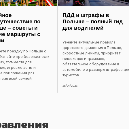
йное
ПДД и штрафы в
утешествие по
Польше – полный гид
е – советы и
для водителей
ие маршруты с
ми
Узнайте актуальные правила
дорожного движения в Польше,
ете поездку по Польше с
скоростные лимиты, приоритет
 Узнайте про безопасность
пешеходов и трамваев,
ах, топ-места для
обязательное оборудование в
ия, игровые зоны и
автомобиле и размеры штрафов дл
е приложения для
туристов
твия всей семьей
25/01/2026
равления