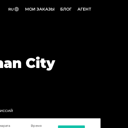
МОИ ЗАКАЗЫ
БЛОГ
АГЕНТ
RU
an City
миссий
зврата
Время