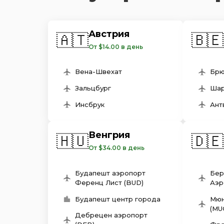
Австрия
🇦🇹
🇧🇪
От $14.00 в день
Вена-Швехат
Брю
Зальцбург
Шар
Инсбрук
Ант
Венгрия
🇭🇺
🇩🇪
От $34.00 в день
Будапешт аэропорт
Бер
Ференц Лист (BUD)
Аэр
Будапешт центр города
Мюн
(MU
Дебрецен aэропорт