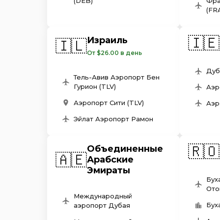
(DEB)
Фра
(FR
🇮🇪
Израиль
🇮🇱
От $26.00 в день
Дуб
Тель-Авив Аэропорт Бен
Гурион (TLV)
Аэр
Аэропорт Сити (TLV)
Аэр
Эйлат Аэропорт Рамон
🇷🇴
Объединенные
🇦🇪
Арабские
Эмираты
Бух
Ото
Международный
Бух
аэропорт Дубая