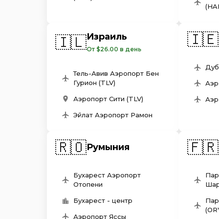
(HA
🇮🇪
Израиль
🇮🇱
От $26.00 в день
Дуб
Тель-Авив Аэропорт Бен
Гурион (TLV)
Аэр
Аэропорт Сити (TLV)
Аэр
Эйлат Аэропорт Рамон
🇷🇴
🇫🇷
Румыния
Бухарест Аэропорт
Пар
Отопени
Шар
Бухарест - центр
Пар
(OR
Аэропорт Яссы