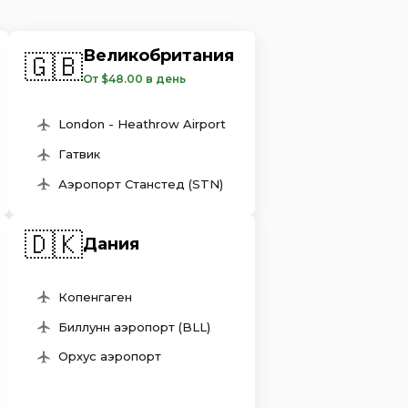
Великобритания
🇬🇧
От $48.00 в день
London - Heathrow Airport
Гатвик
Аэропорт Станстед (STN)
🇩🇰
Дания
Копенгаген
Биллунн аэропорт (BLL)
Орхус аэропорт