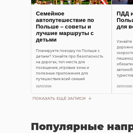
Семейное
ПДД 
автопутешествие по
Польш
Польше – советы и
для в
лучшие маршруты с
детьми
Узнайте
дорожно
Планируете поездку по Польше с
скорост
детьми? Узнайте про безопасность
пешеход
на дорогах, топ-места для
обязате
посещения, игровые зоны и
автомоб
полезные приложения для
туристо
путешествия всей семьей
25/01/2026
25/01/2026
ПОКАЗАТЬ ЕЩЁ ЗАПИСИ
Популярные нап