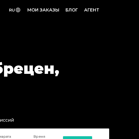
МОИ ЗАКАЗЫ
БЛОГ
АГЕНТ
RU
брецен,
миссий
зврата
Время