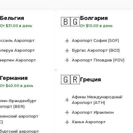
Бельгия
Болгария
🇧🇬
От $31.00 в день
От $10.00 в день
ссель Аэропорт
Аэропорт София (SOF)
леруа Аэропорт
Бургас Аэропорт (BOJ)
верпен Аэропорт
Аэропорт Пловдив (PDV)
🇬🇷
Германия
Греция
От $40.00 в день
Афины Международный
лин-Бранденбург
Аэропорт (ATH)
опорт (BER)
Аэропорт Ираклион
хенский аэропорт
C)
Ханья Аэропорт
бургский аэропорт