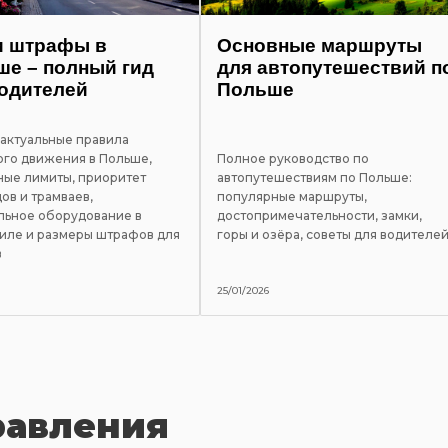
и штрафы в
Основные маршруты
е – полный гид
для автопутешествий п
одителей
Польше
 актуальные правила
го движения в Польше,
Полное руководство по
ные лимиты, приоритет
автопутешествиям по Польше:
ов и трамваев,
популярные маршруты,
льное оборудование в
достопримечательности, замки,
иле и размеры штрафов для
горы и озёра, советы для водителе
в
25/01/2026
равления