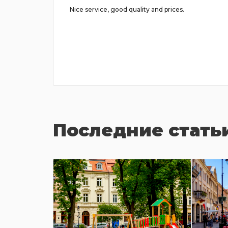
mania!
Nice service, good quality and prices.
 and
ely all
Последние стать