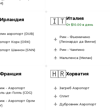
M)
Италия
🇮🇹
Ирландия
От $10.00 в день
лин аэропорт (DUB)
Рим - Фьюмичино
(Леонардо да Винчи)
опорт Корк (ORK)
Рим - Чампино
опорт Шаннон (SNN)
Мальпенса (Милан)
🇭🇷
Франция
Хорватия
иж - Аэропорт
Загреб Аэропорт
ль-де-Голль (CDG)
Сплит
иж - Аэропорт Орли
Дубровник Аэропорт
Y)