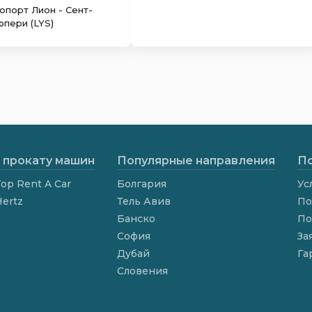
опорт Лион - Сент-
юпери (LYS)
 прокату машин
Популярные направления
По
op Rent A Car
Болгария
Ус
Hertz
Тель Авив
По
Банско
По
София
За
Дубай
Га
Словения