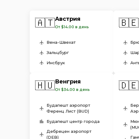
Австрия
🇦🇹
🇧🇪
От $14.00 в день
Вена-Швехат
Брю
Зальцбург
Шар
Инсбрук
Ант
Венгрия
🇭🇺
🇩🇪
От $34.00 в день
Будапешт аэропорт
Бер
Ференц Лист (BUD)
Аэр
Будапешт центр города
Мюн
(MU
Дебрецен aэропорт
(DEB)
Гам