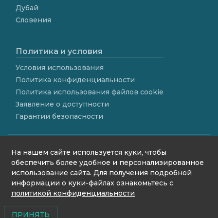
Дубай
Словения
Политика и условия
Условия использования
Политика конфиденциальности
Политика использования файлов cookie
Заявление о доступности
Гарантии безопасности
На нашем сайте используется куки, чтобы
обеспечить более удобное и персонализированное
использование сайта. Для получения подробной
contact@we4rent.com
информации о куки-файлах ознакомьтесь с
© 2020 www.we4rent.com
политикой конфиденциальности
Design by
N1 Creative
Icons by
Icons8
ПРИНЯТЬ