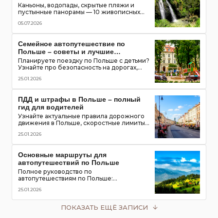
Каньоны, водопады, скрытые пляжи и
пустынные панорамы — 10 живописных
мест Израиля, которые можно увидеть
05.07.2026
только на автомобиле
Семейное автопутешествие по
Польше – советы и лучшие
маршруты с детьми
Планируете поездку по Польше с детьми?
Узнайте про безопасность на дорогах,
топ-места для посещения, игровые зоны и
25.01.2026
полезные приложения для путешествия
всей семьей
ПДД и штрафы в Польше – полный
гид для водителей
Узнайте актуальные правила дорожного
движения в Польше, скоростные лимиты,
приоритет пешеходов и трамваев,
25.01.2026
обязательное оборудование в
автомобиле и размеры штрафов для
туристов
Основные маршруты для
автопутешествий по Польше
Полное руководство по
автопутешествиям по Польше:
популярные маршруты,
25.01.2026
достопримечательности, замки, горы и
озёра, советы для водителей
ПОКАЗАТЬ ЕЩЁ ЗАПИСИ