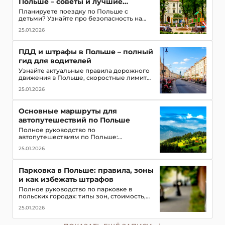
Польше – советы и лучшие
маршруты с детьми
Планируете поездку по Польше с
детьми? Узнайте про безопасность на
дорогах, топ-места для посещения,
25.01.2026
игровые зоны и полезные приложения
для путешествия всей семьей
ПДД и штрафы в Польше – полный
гид для водителей
Узнайте актуальные правила дорожного
движения в Польше, скоростные лимиты,
приоритет пешеходов и трамваев,
25.01.2026
обязательное оборудование в
автомобиле и размеры штрафов для
туристов
Основные маршруты для
автопутешествий по Польше
Полное руководство по
автопутешествиям по Польше:
популярные маршруты,
25.01.2026
достопримечательности, замки, горы и
озёра, советы для водителей
Парковка в Польше: правила, зоны
и как избежать штрафов
Полное руководство по парковке в
польских городах: типы зон, стоимость,
мобильные приложения для оплаты и
25.01.2026
советы, чтобы не получить штраф в 2026
году