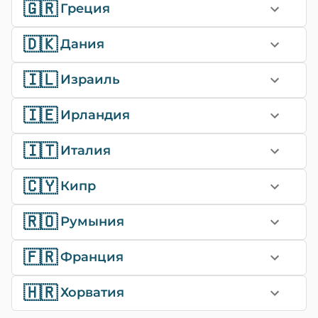
🇬🇷
Греция
🇩🇰
Дания
🇮🇱
Израиль
🇮🇪
Ирландия
🇮🇹
Италия
🇨🇾
Кипр
🇷🇴
Румыния
🇫🇷
Франция
🇭🇷
Хорватия