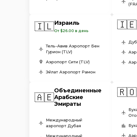
(FR
🇮🇪
Израиль
🇮🇱
От $26.00 в день
Дуб
Тель-Авив Аэропорт Бен
Гурион (TLV)
Аэр
Аэропорт Сити (TLV)
Аэр
Эйлат Аэропорт Рамон
🇷🇴
Объединенные
🇦🇪
Арабские
Эмираты
Бух
Ото
Международный
Бух
аэропорт Дубая
Аэр
Международный