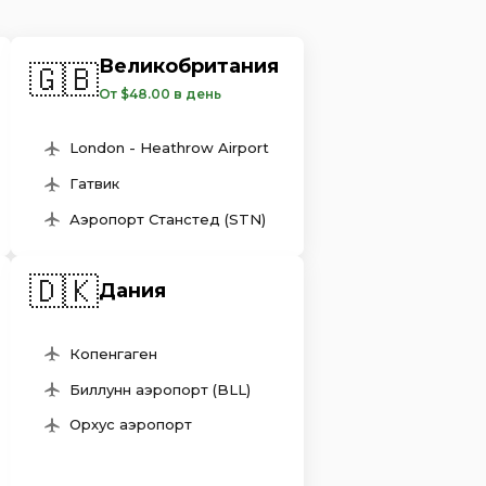
Великобритания
🇬🇧
От $48.00 в день
London - Heathrow Airport
Гатвик
Аэропорт Станстед (STN)
🇩🇰
Дания
Копенгаген
Биллунн аэропорт (BLL)
Орхус аэропорт