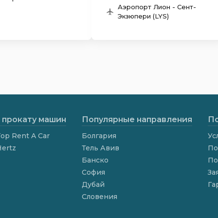
Аэропорт Лион - Сент-
Экзюпери (LYS)
 прокату машин
Популярные направления
По
op Rent A Car
Болгария
Ус
Hertz
Тель Авив
По
Банско
По
София
За
Дубай
Га
Словения