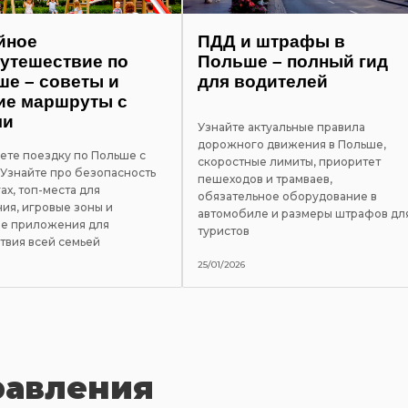
йное
ПДД и штрафы в
утешествие по
Польше – полный гид
е – советы и
для водителей
ие маршруты с
ми
Узнайте актуальные правила
дорожного движения в Польше,
ете поездку по Польше с
скоростные лимиты, приоритет
 Узнайте про безопасность
пешеходов и трамваев,
ах, топ-места для
обязательное оборудование в
ия, игровые зоны и
автомобиле и размеры штрафов дл
е приложения для
туристов
твия всей семьей
25/01/2026
равления