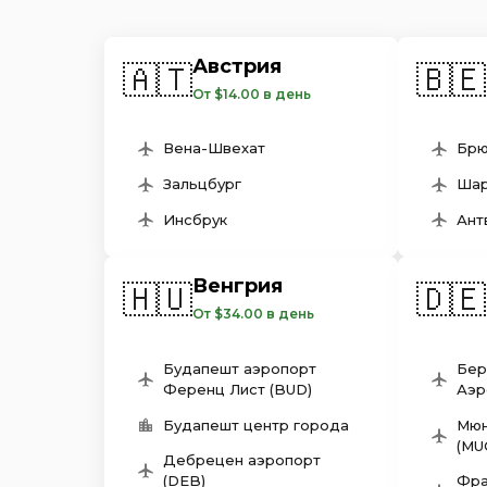
Австрия
🇦🇹
🇧🇪
От $14.00 в день
Вена-Швехат
Брю
Зальцбург
Шар
Инсбрук
Ант
Венгрия
🇭🇺
🇩🇪
От $34.00 в день
Будапешт аэропорт
Бер
Ференц Лист (BUD)
Аэр
Будапешт центр города
Мюн
(MU
Дебрецен aэропорт
(DEB)
Фра