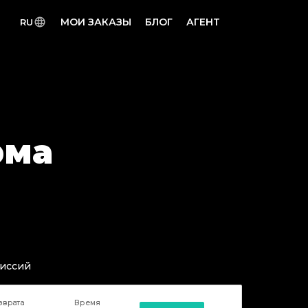
МОИ ЗАКАЗЫ
БЛОГ
АГЕНТ
RU
рма
миссий
зврата
Время