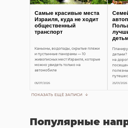
Самые красивые места
Семе
Израиля, куда не ходит
автоп
общественный
Польш
транспорт
лучш
деть
Каньоны, водопады, скрытые пляжи
Планиру
и пустынные панорамы — 10
детьми?
живописных мест Израиля, которые
на дорог
можно увидеть только на
посещен
автомобиле
полезны
путешес
05/07/2026
25/01/2026
ПОКАЗАТЬ ЕЩЁ ЗАПИСИ
Популярные нап