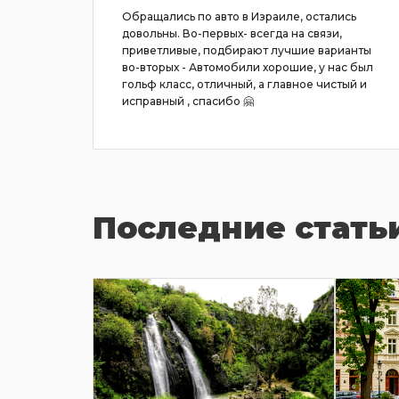
шину
Обращались по авто в Израиле, остались
 фирме.
довольны. Во-первых- всегда на связи,
ьность и
приветливые, подбирают лучшие варианты
во-вторых - Автомобили хорошие, у нас был
шный
гольф класс, отличный, а главное чистый и
ать
исправный , спасибо 🤗
Последние стать