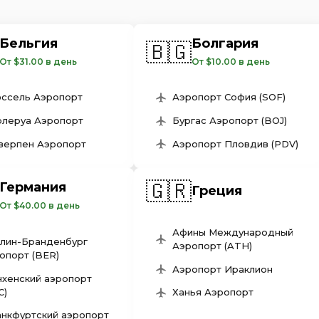
Бельгия
Болгария
🇧🇬
От $31.00 в день
От $10.00 в день
ссель Аэропорт
Аэропорт София (SOF)
леруа Аэропорт
Бургас Аэропорт (BOJ)
верпен Аэропорт
Аэропорт Пловдив (PDV)
🇬🇷
Германия
Греция
От $40.00 в день
Афины Международный
лин-Бранденбург
Аэропорт (ATH)
опорт (BER)
Аэропорт Ираклион
хенский аэропорт
C)
Ханья Аэропорт
нкфуртский аэропорт