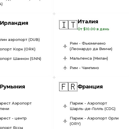
A)
Италия
🇮🇹
Ирландия
От $10.00 в день
лин аэропорт (DUB)
Рим - Фьюмичино
(Леонардо да Винчи)
опорт Корк (ORK)
Мальпенса (Милан)
опорт Шаннон (SNN)
Рим - Чампино
🇫🇷
Румыния
Франция
арест Аэропорт
Париж - Аэропорт
пени
Шарль-де-Голль (CDG)
арест - центр
Париж - Аэропорт Орли
(ORY)
опорт Яссы