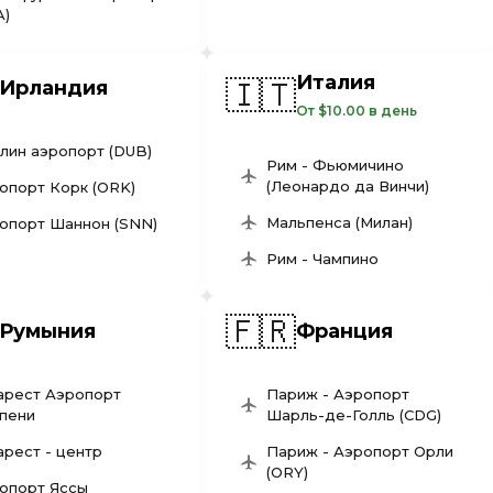
A)
Италия
🇮🇹
Ирландия
От $10.00 в день
лин аэропорт (DUB)
Рим - Фьюмичино
(Леонардо да Винчи)
опорт Корк (ORK)
Мальпенса (Милан)
опорт Шаннон (SNN)
Рим - Чампино
🇫🇷
Румыния
Франция
арест Аэропорт
Париж - Аэропорт
пени
Шарль-де-Голль (CDG)
арест - центр
Париж - Аэропорт Орли
(ORY)
опорт Яссы