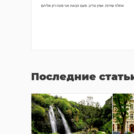
шину
אחלה שירות. אמין ונדיב. פעם הבאה אני פונה רק אליהם
 фирме.
ьность и
шный
ать
Последние стать