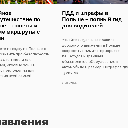
йное
ПДД и штрафы в
утешествие по
Польше – полный гид
е – советы и
для водителей
ие маршруты с
ми
Узнайте актуальные правила
дорожного движения в Польше,
ете поездку по Польше с
скоростные лимиты, приоритет
 Узнайте про безопасность
пешеходов и трамваев,
ах, топ-места для
обязательное оборудование в
ия, игровые зоны и
автомобиле и размеры штрафов дл
е приложения для
туристов
твия всей семьей
25/01/2026
равления