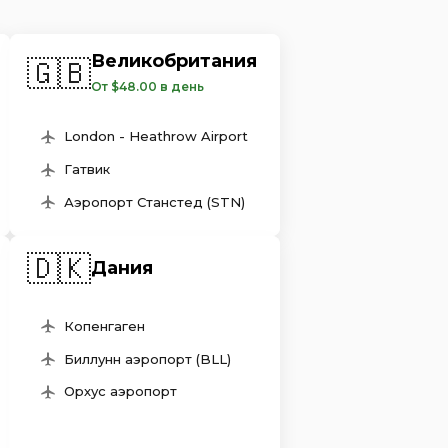
Великобритания
🇬🇧
От $48.00 в день
London - Heathrow Airport
Гатвик
Аэропорт Станстед (STN)
🇩🇰
Дания
Копенгаген
Биллунн аэропорт (BLL)
Орхус аэропорт