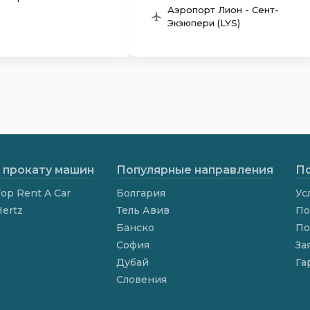
Аэропорт Лион - Сент-
Экзюпери (LYS)
 прокату машин
Популярные направления
По
op Rent A Car
Болгария
Ус
Hertz
Тель Авив
По
Банско
По
София
За
Дубай
Га
Словения