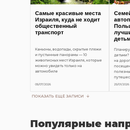
Самые красивые места
Семе
Израиля, куда не ходит
автоп
общественный
Польш
транспорт
лучш
деть
Каньоны, водопады, скрытые пляжи
Планиру
и пустынные панорамы — 10
детьми?
живописных мест Израиля, которые
на дорог
можно увидеть только на
посещен
автомобиле
полезны
путешес
05/07/2026
25/01/2026
ПОКАЗАТЬ ЕЩЁ ЗАПИСИ
Популярные нап