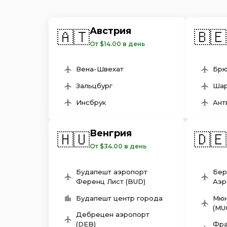
Австрия
🇦🇹
🇧🇪
От $14.00 в день
Вена-Швехат
Брю
Зальцбург
Шар
Инсбрук
Ант
Венгрия
🇭🇺
🇩🇪
От $34.00 в день
Будапешт аэропорт
Бер
Ференц Лист (BUD)
Аэр
Будапешт центр города
Мюн
(MU
Дебрецен aэропорт
(DEB)
Фра