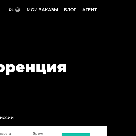
МОИ ЗАКАЗЫ
БЛОГ
АГЕНТ
RU
лоренция
миссий
зврата
Время