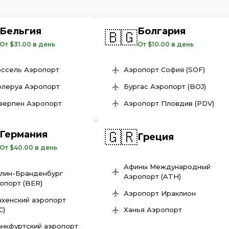
Бельгия
Болгария
🇧🇬
От $31.00 в день
От $10.00 в день
ссель Аэропорт
Аэропорт София (SOF)
леруа Аэропорт
Бургас Аэропорт (BOJ)
верпен Аэропорт
Аэропорт Пловдив (PDV)
🇬🇷
Германия
Греция
От $40.00 в день
Афины Международный
лин-Бранденбург
Аэропорт (ATH)
опорт (BER)
Аэропорт Ираклион
хенский аэропорт
C)
Ханья Аэропорт
нкфуртский аэропорт