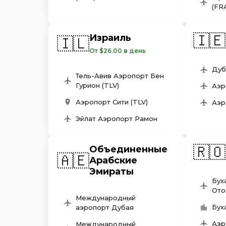
(FR
🇮🇪
Израиль
🇮🇱
От $26.00 в день
Дуб
Тель-Авив Аэропорт Бен
Гурион (TLV)
Аэр
Аэропорт Сити (TLV)
Аэр
Эйлат Аэропорт Рамон
🇷🇴
Объединенные
🇦🇪
Арабские
Эмираты
Бух
Ото
Международный
Бух
аэропорт Дубая
Аэр
Международный