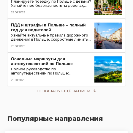
маршруты с детьми
Планируете поездку по Польше с детьми?
Узнайте про безопасность на дорогах,
топ-места для посещения, игровые зоны и
25.01.2026
полезные приложения для путешествия
всей семьей
ПДД и штрафы в Польше – полный
гид для водителей
Узнайте актуальные правила дорожного
движения в Польше, скоростные лимиты,
приоритет пешеходов и трамваев,
25.01.2026
обязательное оборудование в
автомобиле и размеры штрафов для
туристов
Основные маршруты для
автопутешествий по Польше
Полное руководство по
автопутешествиям по Польше:
популярные маршруты,
25.01.2026
достопримечательности, замки, горы и
озёра, советы для водителей
ПОКАЗАТЬ ЕЩЁ ЗАПИСИ
Популярные направления