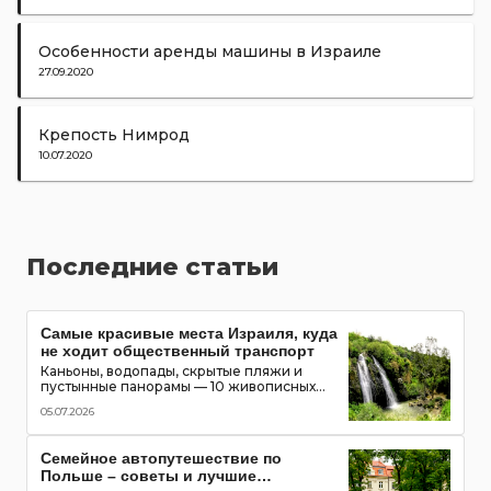
Особенности аренды машины в Израиле
27.09.2020
Крепость Нимрод
10.07.2020
Последние статьи
Самые красивые места Израиля, куда
не ходит общественный транспорт
Каньоны, водопады, скрытые пляжи и
пустынные панорамы — 10 живописных
мест Израиля, которые можно увидеть
05.07.2026
только на автомобиле
Семейное автопутешествие по
Польше – советы и лучшие