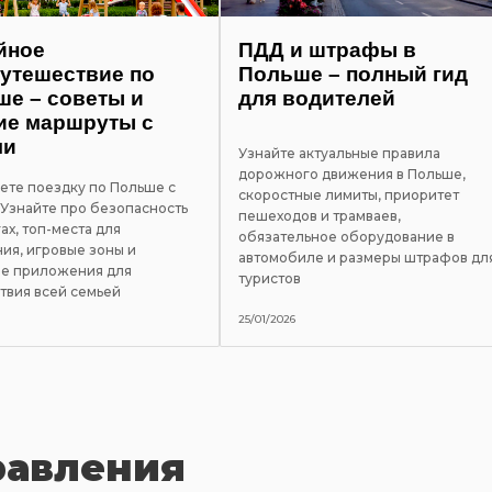
йное
ПДД и штрафы в
утешествие по
Польше – полный гид
е – советы и
для водителей
ие маршруты с
ми
Узнайте актуальные правила
дорожного движения в Польше,
ете поездку по Польше с
скоростные лимиты, приоритет
 Узнайте про безопасность
пешеходов и трамваев,
ах, топ-места для
обязательное оборудование в
ия, игровые зоны и
автомобиле и размеры штрафов дл
е приложения для
туристов
твия всей семьей
25/01/2026
равления