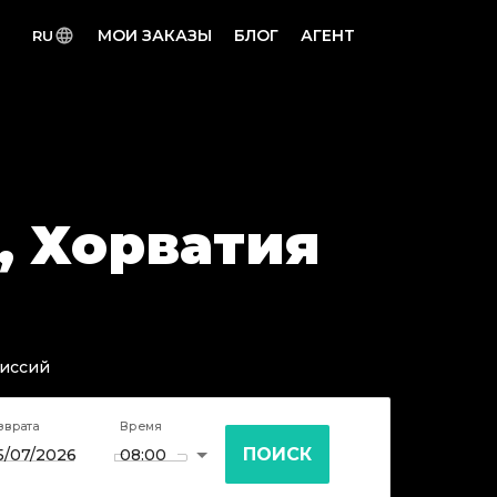
МОИ ЗАКАЗЫ
БЛОГ
АГЕНТ
RU
, Хорватия
миссий
зврата
Время
ПОИСК