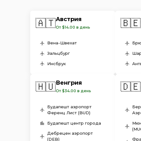
Австрия
🇦🇹
🇧🇪
От $14.00 в день
Вена-Швехат
Брю
Зальцбург
Шар
Инсбрук
Ант
Венгрия
🇭🇺
🇩🇪
От $34.00 в день
Будапешт аэропорт
Бер
Ференц Лист (BUD)
Аэр
Будапешт центр города
Мюн
(MU
Дебрецен aэропорт
(DEB)
Фра