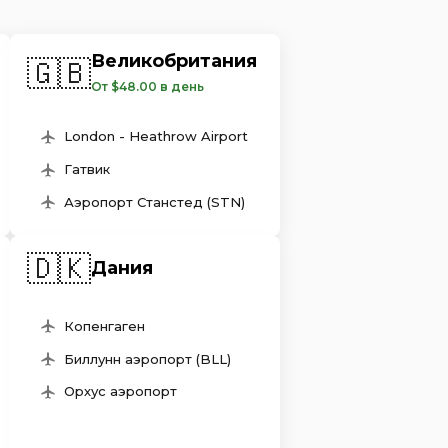
Великобритания
🇬🇧
От $48.00 в день
London - Heathrow Airport
Гатвик
Аэропорт Станстед (STN)
🇩🇰
Дания
Копенгаген
Биллунн аэропорт (BLL)
Орхус аэропорт