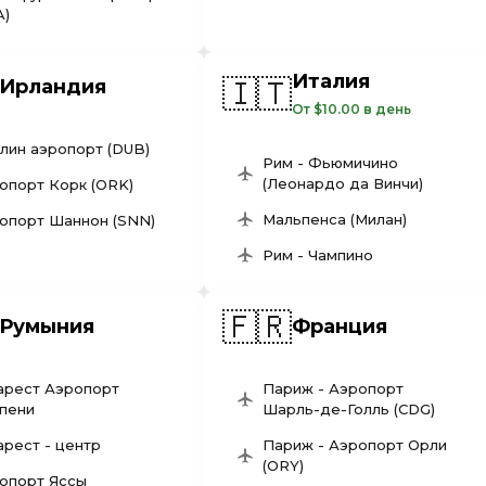
A)
Италия
🇮🇹
Ирландия
От $10.00 в день
лин аэропорт (DUB)
Рим - Фьюмичино
(Леонардо да Винчи)
опорт Корк (ORK)
Мальпенса (Милан)
опорт Шаннон (SNN)
Рим - Чампино
🇫🇷
Румыния
Франция
арест Аэропорт
Париж - Аэропорт
пени
Шарль-де-Голль (CDG)
арест - центр
Париж - Аэропорт Орли
(ORY)
опорт Яссы