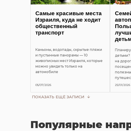
Самые красивые места
Семе
Израиля, куда не ходит
автоп
общественный
Польш
транспорт
лучш
деть
Каньоны, водопады, скрытые пляжи
Планиру
и пустынные панорамы — 10
детьми?
живописных мест Израиля, которые
на дорог
можно увидеть только на
посещен
автомобиле
полезны
путешес
05/07/2026
25/01/2026
ПОКАЗАТЬ ЕЩЁ ЗАПИСИ
Популярные нап