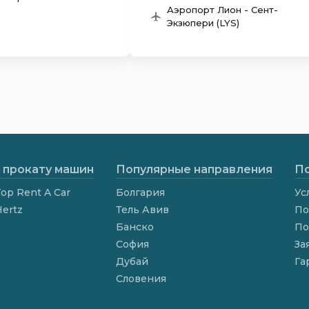
Аэропорт Лион - Сент-
Экзюпери (LYS)
 прокату машин
Популярные направления
По
op Rent A Car
Болгария
Ус
Hertz
Тель Авив
По
Банско
По
София
За
Дубай
Га
Словения