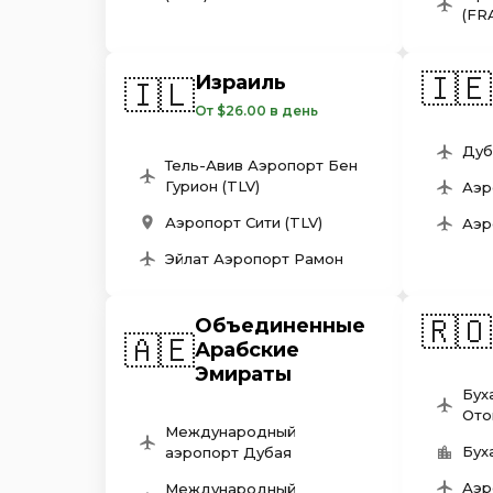
(FR
🇮🇪
Израиль
🇮🇱
От $26.00 в день
Дуб
Тель-Авив Аэропорт Бен
Гурион (TLV)
Аэр
Аэропорт Сити (TLV)
Аэр
Эйлат Аэропорт Рамон
🇷🇴
Объединенные
🇦🇪
Арабские
Эмираты
Бух
Ото
Международный
Бух
аэропорт Дубая
Аэр
Международный