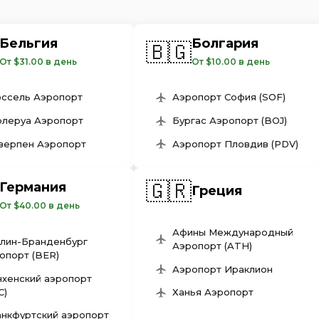
Бельгия
Болгария
🇧🇬
От $31.00 в день
От $10.00 в день
ссель Аэропорт
Аэропорт София (SOF)
леруа Аэропорт
Бургас Аэропорт (BOJ)
верпен Аэропорт
Аэропорт Пловдив (PDV)
🇬🇷
Германия
Греция
От $40.00 в день
Афины Международный
лин-Бранденбург
Аэропорт (ATH)
опорт (BER)
Аэропорт Ираклион
хенский аэропорт
C)
Ханья Аэропорт
нкфуртский аэропорт