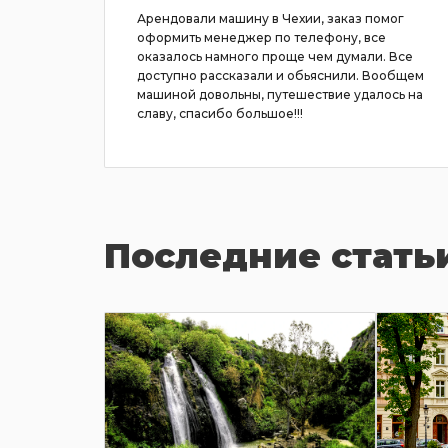
ому не
Арендовали машину в Чехии, заказ помог
одробно
оформить менеджер по телефону, все
е того,
оказалось намного проще чем думали. Все
и
доступно рассказали и обьяснили. Вообщем
 по
машиной довольны, путешествие удалось на
се
славу, спасибо большое!!!
Последние стать