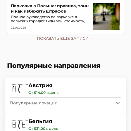
Парковка в Польше: правила, зоны
и как избежать штрафов
Полное руководство по парковке в
польских городах: типы зон, стоимость,
мобильные приложения для оплаты и
25.01.2026
советы, чтобы не получить штраф в 2026
году
ПОКАЗАТЬ ЕЩЁ ЗАПИСИ
Популярные направления
Австрия
🇦🇹
От $14.00 в день
Популярные локации
Бельгия
🇧🇪
От $31.00 в день