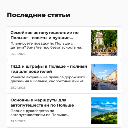
Последние статьи
Семейное автопутешествие по
Польше – советы и лучшие
маршруты с детьми
Планируете поездку по Польше с
детьми? Узнайте про безопасность на
дорогах, топ-места для посещения,
25.01.2026
игровые зоны и полезные приложения
для путешествия всей семьей
ПДД и штрафы в Польше – полный
гид для водителей
Узнайте актуальные правила дорожного
движения в Польше, скоростные лимиты,
приоритет пешеходов и трамваев,
25.01.2026
обязательное оборудование в
автомобиле и размеры штрафов для
туристов
Основные маршруты для
автопутешествий по Польше
Полное руководство по
автопутешествиям по Польше:
популярные маршруты,
25.01.2026
достопримечательности, замки, горы и
озёра, советы для водителей