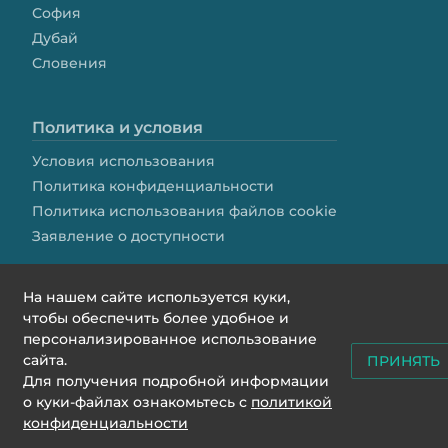
София
Дубай
Словения
Политика и условия
Условия использования
Политика конфиденциальности
Политика использования файлов cookie
Заявление о доступности
На нашем сайте используется куки,
чтобы обеспечить более удобное и
персонализированное использование
сайта.
ПРИНЯТЬ
contact@we4rent.com
Для получения подробной информации
© 2020 www.we4rent.com
о куки-файлах ознакомьтесь с
политикой
Design by
N1 Creative
конфиденциальности
Icons by
Icons8