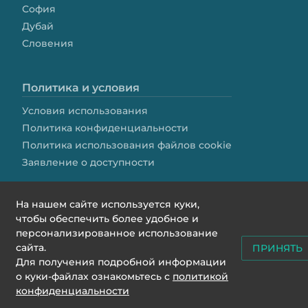
София
Дубай
Словения
Политика и условия
Условия использования
Политика конфиденциальности
Политика использования файлов cookie
Заявление о доступности
На нашем сайте используется куки,
чтобы обеспечить более удобное и
персонализированное использование
сайта.
ПРИНЯТЬ
contact@we4rent.com
Для получения подробной информации
© 2020 www.we4rent.com
о куки-файлах ознакомьтесь с
политикой
Design by
N1 Creative
конфиденциальности
Icons by
Icons8