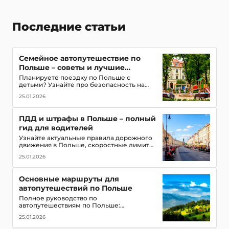
Последние статьи
Семейное автопутешествие по
Польше – советы и лучшие
маршруты с детьми
Планируете поездку по Польше с
детьми? Узнайте про безопасность на
дорогах, топ-места для посещения,
25.01.2026
игровые зоны и полезные приложения
для путешествия всей семьей
ПДД и штрафы в Польше – полный
гид для водителей
Узнайте актуальные правила дорожного
движения в Польше, скоростные лимиты,
приоритет пешеходов и трамваев,
25.01.2026
обязательное оборудование в
автомобиле и размеры штрафов для
туристов
Основные маршруты для
автопутешествий по Польше
Полное руководство по
автопутешествиям по Польше:
популярные маршруты,
25.01.2026
достопримечательности, замки, горы и
озёра, советы для водителей