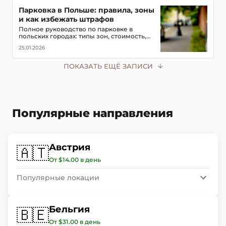
Парковка в Польше: правила, зоны
и как избежать штрафов
Полное руководство по парковке в
польских городах: типы зон, стоимость,
мобильные приложения для оплаты и
25.01.2026
советы, чтобы не получить штраф в 2026
году
ПОКАЗАТЬ ЕЩЁ ЗАПИСИ
Популярные направления
Австрия
🇦🇹
От $14.00 в день
Популярные локации
Бельгия
🇧🇪
От $31.00 в день