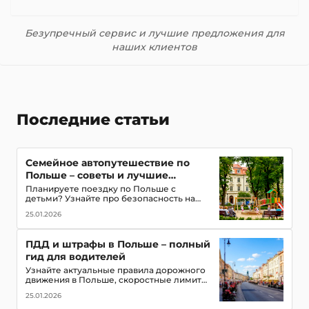
Безупречный сервис и лучшие предложения для
наших клиентов
Последние статьи
Семейное автопутешествие по
Польше – советы и лучшие
маршруты с детьми
Планируете поездку по Польше с
детьми? Узнайте про безопасность на
дорогах, топ-места для посещения,
25.01.2026
игровые зоны и полезные приложения
для путешествия всей семьей
ПДД и штрафы в Польше – полный
гид для водителей
Узнайте актуальные правила дорожного
движения в Польше, скоростные лимиты,
приоритет пешеходов и трамваев,
25.01.2026
обязательное оборудование в
автомобиле и размеры штрафов для