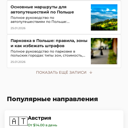
туристов
Основные маршруты для
автопутешествий по Польше
Полное руководство по
автопутешествиям по Польше:
популярные маршруты,
25.01.2026
достопримечательности, замки, горы и
озёра, советы для водителей
Парковка в Польше: правила, зоны
и как избежать штрафов
Полное руководство по парковке в
польских городах: типы зон, стоимость,
мобильные приложения для оплаты и
25.01.2026
советы, чтобы не получить штраф в 2026
году
ПОКАЗАТЬ ЕЩЁ ЗАПИСИ
Популярные направления
Австрия
🇦🇹
От $14.00 в день