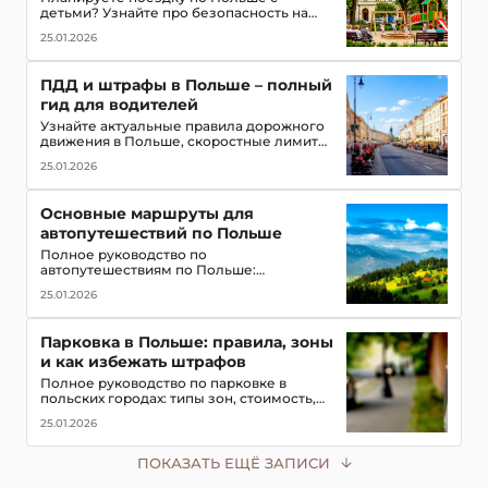
детьми? Узнайте про безопасность на
дорогах, топ-места для посещения,
25.01.2026
игровые зоны и полезные приложения
для путешествия всей семьей
ПДД и штрафы в Польше – полный
гид для водителей
Узнайте актуальные правила дорожного
движения в Польше, скоростные лимиты,
приоритет пешеходов и трамваев,
25.01.2026
обязательное оборудование в
автомобиле и размеры штрафов для
туристов
Основные маршруты для
автопутешествий по Польше
Полное руководство по
автопутешествиям по Польше:
популярные маршруты,
25.01.2026
достопримечательности, замки, горы и
озёра, советы для водителей
Парковка в Польше: правила, зоны
и как избежать штрафов
Полное руководство по парковке в
польских городах: типы зон, стоимость,
мобильные приложения для оплаты и
25.01.2026
советы, чтобы не получить штраф в 2026
году
ПОКАЗАТЬ ЕЩЁ ЗАПИСИ