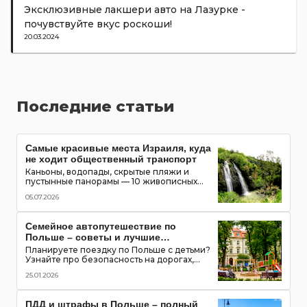
Эксклюзивные лакшери авто на Лазурке -
почувствуйте вкус роскоши!
20.03.2024
Последние статьи
Самые красивые места Израиля, куда
не ходит общественный транспорт
Каньоны, водопады, скрытые пляжи и
пустынные панорамы — 10 живописных
мест Израиля, которые можно увидеть
05.07.2026
только на автомобиле
Семейное автопутешествие по
Польше – советы и лучшие
маршруты с детьми
Планируете поездку по Польше с детьми?
Узнайте про безопасность на дорогах,
топ-места для посещения, игровые зоны и
25.01.2026
полезные приложения для путешествия
всей семьей
ПДД и штрафы в Польше – полный