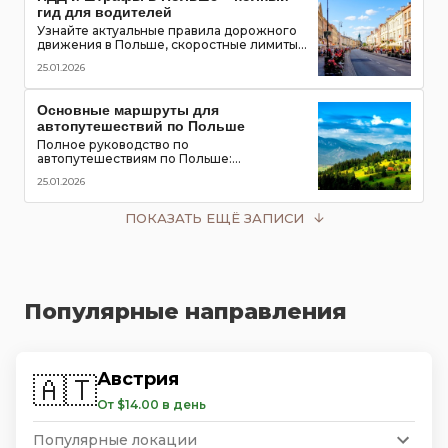
гид для водителей
Узнайте актуальные правила дорожного
движения в Польше, скоростные лимиты,
приоритет пешеходов и трамваев,
25.01.2026
обязательное оборудование в
автомобиле и размеры штрафов для
туристов
Основные маршруты для
автопутешествий по Польше
Полное руководство по
автопутешествиям по Польше:
популярные маршруты,
25.01.2026
достопримечательности, замки, горы и
озёра, советы для водителей
ПОКАЗАТЬ ЕЩЁ ЗАПИСИ
Популярные направления
Австрия
🇦🇹
От $14.00 в день
Популярные локации