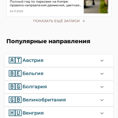
Полный гид по парковке на Кипре:
правила направления движения, цветная
разметка, запрещенные зоны, штрафы до
04.11.2025
€300 и как их избежать
ПОКАЗАТЬ ЕЩЁ ЗАПИСИ
Популярные направления
🇦🇹
Австрия
🇧🇪
Бельгия
🇧🇬
Болгария
🇬🇧
Великобритания
🇭🇺
Венгрия