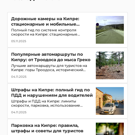
Дорожные камеры на Кипре:
стационарные и мобильные
радары
Полный гид по системе контроля
скорости на Кипре: стационарные
камеры на перекрестках, мобильные
05.11.2025
фургоны на трассах, методы маскировки
и как избежать штрафов
Популярные автомаршруты по
Кипру: от Троодоса до мыса Греко
Лучшие автомаршруты для туристов на
Кипре: горы Троодоса, исторический
Пафос, пляжи Айя-Напы, городская
04.11.2025
культура. Треккинг, водные виды спорта и
практические советы
Штрафы на Кипре: полный гид по
Штрафы и ПДД на Кипре: лимиты
скорости, парковка, использование
телефона и правила, которые должен
04.11.2025
знать каждый водитель-турист
Парковка на Кипре: правила,
штрафы и советы для туристов