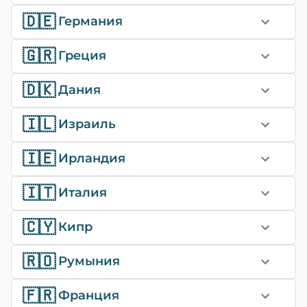
🇩🇪
Германия
🇬🇷
Греция
🇩🇰
Дания
🇮🇱
Израиль
🇮🇪
Ирландия
🇮🇹
Италия
🇨🇾
Кипр
🇷🇴
Румыния
🇫🇷
Франция