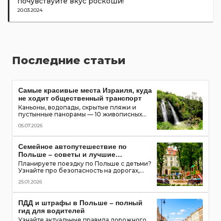
почувствуйте вкус роскоши!
20.03.2024
Последние статьи
Самые красивые места Израиля, куда
не ходит общественный транспорт
Каньоны, водопады, скрытые пляжи и
пустынные панорамы — 10 живописных
мест Израиля, которые можно увидеть
05.07.2026
только на автомобиле
Семейное автопутешествие по
Польше – советы и лучшие
маршруты с детьми
Планируете поездку по Польше с детьми?
Узнайте про безопасность на дорогах,
топ-места для посещения, игровые зоны и
25.01.2026
полезные приложения для путешествия
всей семьей
ПДД и штрафы в Польше – полный
гид для водителей
Узнайте актуальные правила дорожного