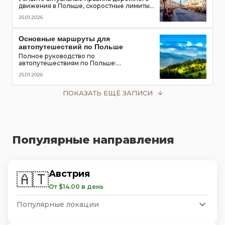
движения в Польше, скоростные лимиты,
приоритет пешеходов и трамваев,
25.01.2026
обязательное оборудование в
автомобиле и размеры штрафов для
туристов
Основные маршруты для
автопутешествий по Польше
Полное руководство по
автопутешествиям по Польше:
популярные маршруты,
25.01.2026
достопримечательности, замки, горы и
озёра, советы для водителей
ПОКАЗАТЬ ЕЩЁ ЗАПИСИ
Популярные направления
Австрия
🇦🇹
От $14.00 в день
Популярные локации