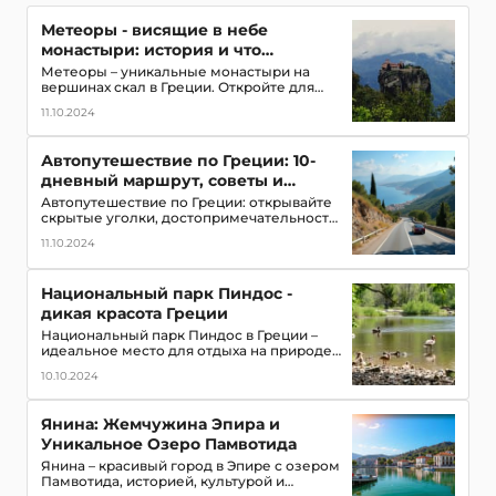
Метеоры - висящие в небе
монастыри: история и что
посмотреть
Метеоры – уникальные монастыри на
вершинах скал в Греции. Откройте для
себя это чудо природы и архитектуры,
11.10.2024
занесенное в список ЮНЕСКО
Автопутешествие по Греции: 10-
дневный маршрут, советы и
скрытые достопримечательности
Автопутешествие по Греции: открывайте
скрытые уголки, достопримечательности
и уникальную культуру. Маршрут на 10
11.10.2024
дней для незабываемого отдыха
Национальный парк Пиндос -
дикая красота Греции
Национальный парк Пиндос в Греции –
идеальное место для отдыха на природе
с уникальной флорой, фауной и
10.10.2024
захватывающими видами. Пешие походы,
реки, озера, скалолазание
Янина: Жемчужина Эпира и
Уникальное Озеро Памвотида
Янина – красивый город в Эпире с озером
Памвотида, историей, культурой и