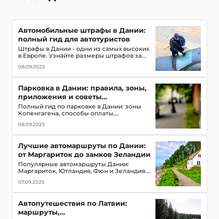
Автомобильные штрафы в Дании:
полный гид для автотуристов
Штрафы в Дании - одни из самых высоких
в Европе. Узнайте размеры штрафов за
превышение скорости, парковку и другие
08.09.2025
нарушения. Гид для туристов.
Парковка в Дании: правила, зоны,
приложения и советы
автотуристам
Полный гид по парковке в Дании: зоны
Копенгагена, способы оплаты,
мобильные приложения, парковочные
08.09.2025
диски и советы для избежания штрафов
Лучшие автомаршруты по Дании:
от Маргариток до замков Зеландии
Популярные автомаршруты Дании:
Маргариток, Ютландия, Фюн и Зеландия.
Подробный гид по
07.09.2025
достопримечательностям и практические
советы для поездки.
Автопутешествия по Латвии:
маршруты,