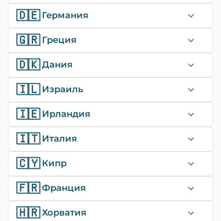
🇩🇪
Германия
🇬🇷
Греция
🇩🇰
Дания
🇮🇱
Израиль
🇮🇪
Ирландия
🇮🇹
Италия
🇨🇾
Кипр
🇫🇷
Франция
🇭🇷
Хорватия