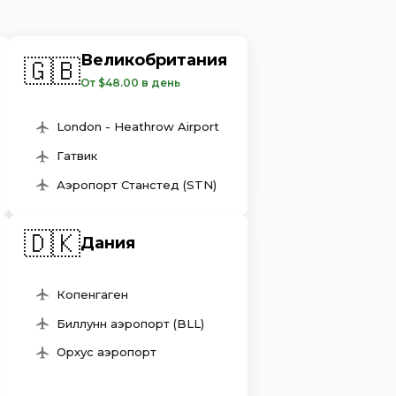
Великобритания
🇬🇧
От $48.00 в день
London - Heathrow Airport
Гатвик
Аэропорт Станстед (STN)
🇩🇰
Дания
Копенгаген
Биллунн аэропорт (BLL)
Орхус аэропорт