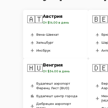
Австрия
🇦🇹
🇧🇪
От $14.00 в день
Вена-Швехат
Брю
Зальцбург
Шар
Инсбрук
Ант
Венгрия
🇭🇺
🇩🇪
От $34.00 в день
Будапешт аэропорт
Бер
Ференц Лист (BUD)
Аэр
Будапешт центр города
Мюн
(MU
Дебрецен aэропорт