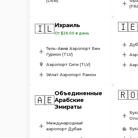
(DEB)
Фра
(FR
🇮🇪
Израиль
🇮🇱
От $26.00 в день
Дуб
Тель-Авив Аэропорт Бен
Гурион (TLV)
Аэр
Аэропорт Сити (TLV)
Аэр
Эйлат Аэропорт Рамон
🇷🇴
Объединенные
🇦🇪
Арабские
Эмираты
Бух
Ото
Международный
Бух
аэропорт Дубая