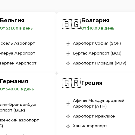
Бельгия
Болгария
🇧🇬
От $31.00 в день
От $10.00 в день
ссель Аэропорт
Аэропорт София (SOF)
леруа Аэропорт
Бургас Аэропорт (BOJ)
верпен Аэропорт
Аэропорт Пловдив (PDV)
🇬🇷
Германия
Греция
От $40.00 в день
Афины Международный
лин-Бранденбург
Аэропорт (ATH)
опорт (BER)
Аэропорт Ираклион
хенский аэропорт
C)
Ханья Аэропорт