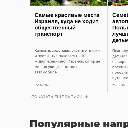
Самые красивые места
Семе
Израиля, куда не ходит
автоп
общественный
Польш
транспорт
лучш
деть
Каньоны, водопады, скрытые пляжи
Планиру
и пустынные панорамы — 10
детьми?
живописных мест Израиля, которые
на дорог
можно увидеть только на
посещен
автомобиле
полезны
путешес
05/07/2026
25/01/2026
ПОКАЗАТЬ ЕЩЁ ЗАПИСИ
Популярные нап