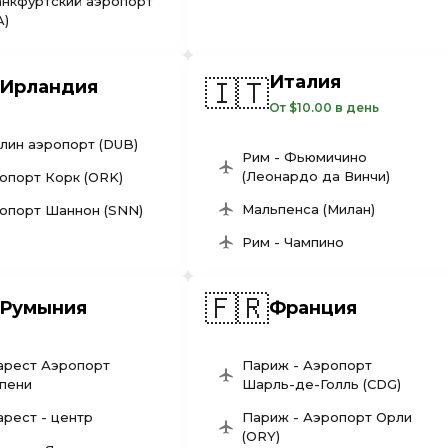
нкфуртский аэропорт
A)
Италия
🇮🇹
Ирландия
От $10.00 в день
лин аэропорт (DUB)
Рим - Фьюмичино
(Леонардо да Винчи)
опорт Корк (ORK)
Мальпенса (Милан)
опорт Шаннон (SNN)
Рим - Чампино
🇫🇷
Румыния
Франция
арест Аэропорт
Париж - Аэропорт
пени
Шарль-де-Голль (CDG)
арест - центр
Париж - Аэропорт Орли
(ORY)