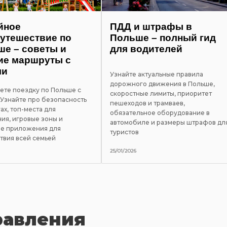
йное
ПДД и штрафы в
утешествие по
Польше – полный гид
е – советы и
для водителей
ие маршруты с
ми
Узнайте актуальные правила
дорожного движения в Польше,
ете поездку по Польше с
скоростные лимиты, приоритет
 Узнайте про безопасность
пешеходов и трамваев,
ах, топ-места для
обязательное оборудование в
ия, игровые зоны и
автомобиле и размеры штрафов дл
е приложения для
туристов
твия всей семьей
25/01/2026
равления