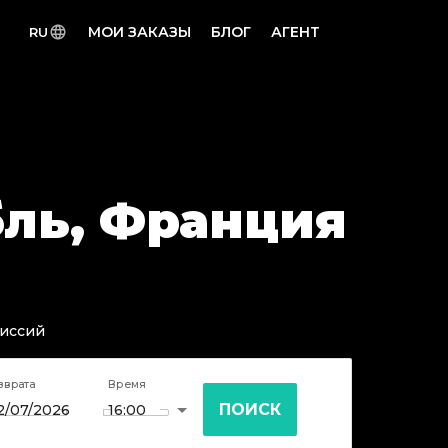
МОИ ЗАКАЗЫ
БЛОГ
АГЕНТ
RU
бль, Франция
миссий
зврата
Время
ПОИСК