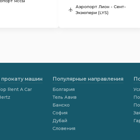
опорт Яссы
Аэропорт Лион - Сент-
Экзюпери (LYS)
 прокату машин
Популярные направления
По
op Rent A Car
Болгария
Ус
Hertz
Тель Авив
По
Банско
По
София
За
Дубай
Га
Словения