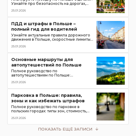
Узнайте про безопасность на дорогах,
топ-места для посещения, игровые зоны и
25.01.2026
полезные приложения для путешествия
всей семьей
ПДД и штрафы в Польше –
полный гид для водителей
Узнайте актуальные правила дорожного
движения в Польше, скоростные лимиты,
приоритет пешеходов и трамваев,
25.01.2026
обязательное оборудование в
автомобиле и размеры штрафов для
туристов
Основные маршруты для
автопутешествий по Польше
Полное руководство по
автопутешествиям по Польше:
популярные маршруты,
25.01.2026
достопримечательности, замки, горы и
озёра, советы для водителей
Парковка в Польше: правила,
зоны и как избежать штрафов
Полное руководство по парковке в
польских городах: типы зон, стоимость,
мобильные приложения для оплаты и
25.01.2026
советы, чтобы не получить штраф в 2026
году
ПОКАЗАТЬ ЕЩЁ ЗАПИСИ