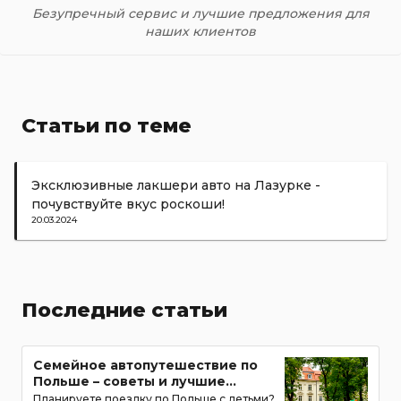
Безупречный сервис и лучшие предложения для
наших клиентов
Статьи по теме
Эксклюзивные лакшери авто на Лазурке -
почувствуйте вкус роскоши!
20.03.2024
Последние статьи
Семейное автопутешествие по
Польше – советы и лучшие
маршруты с детьми
Планируете поездку по Польше с детьми?