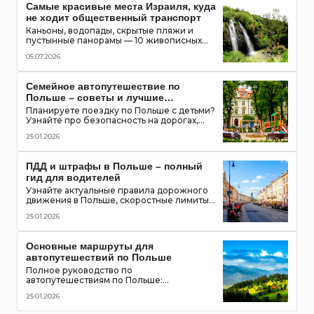
Самые красивые места Израиля, куда
не ходит общественный транспорт
Каньоны, водопады, скрытые пляжи и
пустынные панорамы — 10 живописных
мест Израиля, которые можно увидеть
05.07.2026
только на автомобиле
Семейное автопутешествие по
Польше – советы и лучшие
маршруты с детьми
Планируете поездку по Польше с детьми?
Узнайте про безопасность на дорогах,
топ-места для посещения, игровые зоны и
25.01.2026
полезные приложения для путешествия
всей семьей
ПДД и штрафы в Польше – полный
гид для водителей
Узнайте актуальные правила дорожного
движения в Польше, скоростные лимиты,
приоритет пешеходов и трамваев,
25.01.2026
обязательное оборудование в
автомобиле и размеры штрафов для
туристов
Основные маршруты для
автопутешествий по Польше
Полное руководство по
автопутешествиям по Польше:
популярные маршруты,
25.01.2026
достопримечательности, замки, горы и
озёра, советы для водителей