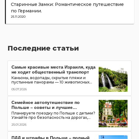
Старинные Замки: Романтическое путешествие
по Германии.
25.11.2020
Последние статьи
Самые красивые места Израиля, куда
не ходит общественный транспорт
Каньоны, водопады, скрытые пляжи и
пустынные панорамы — 10 живописных
мест Израиля, которые можно увидеть
05.07.2026
только на автомобиле
Семейное автопутешествие по
Польше – советы и лучшие
маршруты с детьми
Планируете поездку по Польше с детьми?
Узнайте про безопасность на дорогах,
топ-места для посещения, игровые зоны и
25.01.2026
полезные приложения для путешествия
всей семьей
ПДД и штрафы в Польше – полный