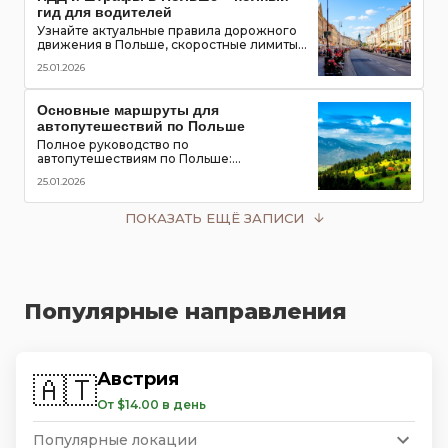
гид для водителей
Узнайте актуальные правила дорожного
движения в Польше, скоростные лимиты,
приоритет пешеходов и трамваев,
25.01.2026
обязательное оборудование в
автомобиле и размеры штрафов для
туристов
Основные маршруты для
автопутешествий по Польше
Полное руководство по
автопутешествиям по Польше:
популярные маршруты,
25.01.2026
достопримечательности, замки, горы и
озёра, советы для водителей
ПОКАЗАТЬ ЕЩЁ ЗАПИСИ
Популярные направления
Австрия
🇦🇹
От $14.00 в день
Популярные локации