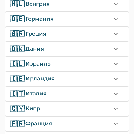
🇭🇺
Венгрия
🇩🇪
Германия
🇬🇷
Греция
🇩🇰
Дания
🇮🇱
Израиль
🇮🇪
Ирландия
🇮🇹
Италия
🇨🇾
Кипр
🇫🇷
Франция