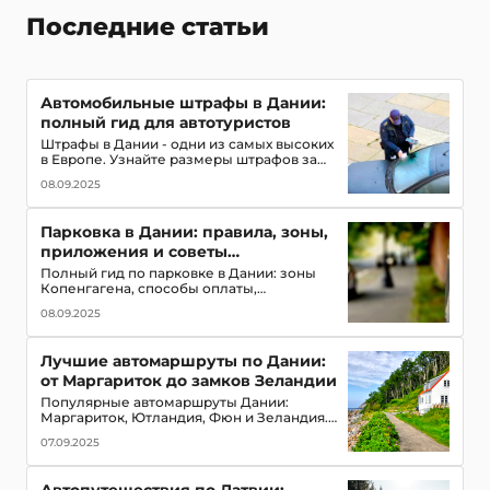
Последние статьи
Автомобильные штрафы в Дании:
полный гид для автотуристов
Штрафы в Дании - одни из самых высоких
в Европе. Узнайте размеры штрафов за
превышение скорости, парковку и другие
08.09.2025
нарушения. Гид для туристов.
Парковка в Дании: правила, зоны,
приложения и советы
автотуристам
Полный гид по парковке в Дании: зоны
Копенгагена, способы оплаты,
мобильные приложения, парковочные
08.09.2025
диски и советы для избежания штрафов
Лучшие автомаршруты по Дании:
от Маргариток до замков Зеландии
Популярные автомаршруты Дании:
Маргариток, Ютландия, Фюн и Зеландия.
Подробный гид по
07.09.2025
достопримечательностям и практические
советы для поездки.