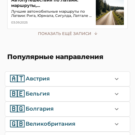
Автопутешествия по Латвии:
маршруты,
достопримечательности и советы
Лучшие автомобильные маршруты по
Латвии: Рига, Юрмала, Сигулда, Латгале и
другие регионы. Советы по парковке и
03.09.2025
навигации для путешественников.
ПОКАЗАТЬ ЕЩЁ ЗАПИСИ
Популярные направления
🇦🇹
Австрия
🇧🇪
Бельгия
🇧🇬
Болгария
🇬🇧
Великобритания