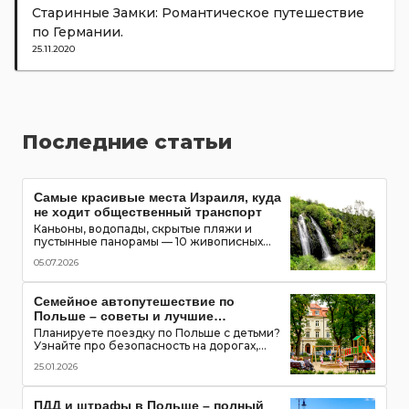
Старинные Замки: Романтическое путешествие
по Германии.
25.11.2020
Последние статьи
Самые красивые места Израиля, куда
не ходит общественный транспорт
Каньоны, водопады, скрытые пляжи и
пустынные панорамы — 10 живописных
мест Израиля, которые можно увидеть
05.07.2026
только на автомобиле
Семейное автопутешествие по
Польше – советы и лучшие
маршруты с детьми
Планируете поездку по Польше с детьми?
Узнайте про безопасность на дорогах,
топ-места для посещения, игровые зоны и
25.01.2026
полезные приложения для путешествия
всей семьей
ПДД и штрафы в Польше – полный