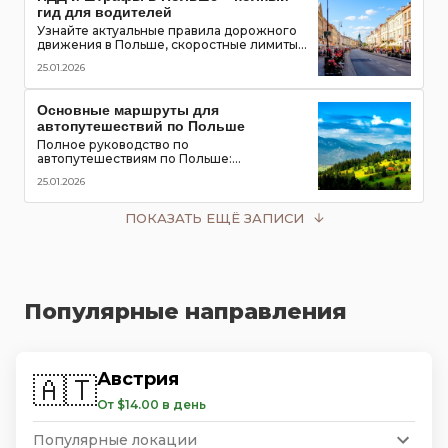
гид для водителей
Узнайте актуальные правила дорожного
движения в Польше, скоростные лимиты,
приоритет пешеходов и трамваев,
25.01.2026
обязательное оборудование в
автомобиле и размеры штрафов для
туристов
Основные маршруты для
автопутешествий по Польше
Полное руководство по
автопутешествиям по Польше:
популярные маршруты,
25.01.2026
достопримечательности, замки, горы и
озёра, советы для водителей
ПОКАЗАТЬ ЕЩЁ ЗАПИСИ
Популярные направления
Австрия
🇦🇹
От $14.00 в день
Популярные локации