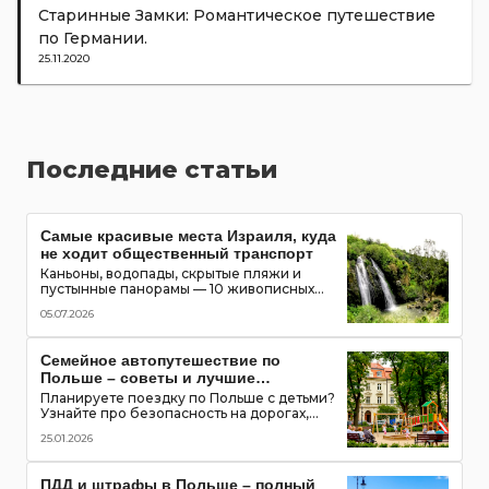
Старинные Замки: Романтическое путешествие
по Германии.
25.11.2020
Последние статьи
Самые красивые места Израиля, куда
не ходит общественный транспорт
Каньоны, водопады, скрытые пляжи и
пустынные панорамы — 10 живописных
мест Израиля, которые можно увидеть
05.07.2026
только на автомобиле
Семейное автопутешествие по
Польше – советы и лучшие
маршруты с детьми
Планируете поездку по Польше с детьми?
Узнайте про безопасность на дорогах,
топ-места для посещения, игровые зоны и
25.01.2026
полезные приложения для путешествия
всей семьей
ПДД и штрафы в Польше – полный