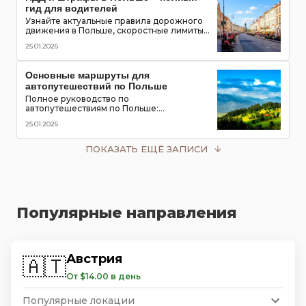
гид для водителей
Узнайте актуальные правила дорожного
движения в Польше, скоростные лимиты,
приоритет пешеходов и трамваев,
25.01.2026
обязательное оборудование в
автомобиле и размеры штрафов для
туристов
Основные маршруты для
автопутешествий по Польше
Полное руководство по
автопутешествиям по Польше:
популярные маршруты,
25.01.2026
достопримечательности, замки, горы и
озёра, советы для водителей
ПОКАЗАТЬ ЕЩЁ ЗАПИСИ
Популярные направления
Австрия
🇦🇹
От $14.00 в день
Популярные локации