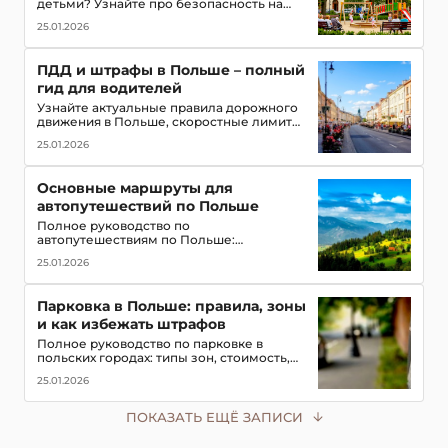
детьми? Узнайте про безопасность на
дорогах, топ-места для посещения,
25.01.2026
игровые зоны и полезные приложения
для путешествия всей семьей
ПДД и штрафы в Польше – полный
гид для водителей
Узнайте актуальные правила дорожного
движения в Польше, скоростные лимиты,
приоритет пешеходов и трамваев,
25.01.2026
обязательное оборудование в
автомобиле и размеры штрафов для
туристов
Основные маршруты для
автопутешествий по Польше
Полное руководство по
автопутешествиям по Польше:
популярные маршруты,
25.01.2026
достопримечательности, замки, горы и
озёра, советы для водителей
Парковка в Польше: правила, зоны
и как избежать штрафов
Полное руководство по парковке в
польских городах: типы зон, стоимость,
мобильные приложения для оплаты и
25.01.2026
советы, чтобы не получить штраф в 2026
году
ПОКАЗАТЬ ЕЩЁ ЗАПИСИ