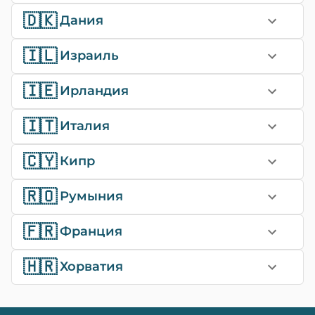
🇩🇰
Дания
🇮🇱
Израиль
🇮🇪
Ирландия
🇮🇹
Италия
🇨🇾
Кипр
🇷🇴
Румыния
🇫🇷
Франция
🇭🇷
Хорватия