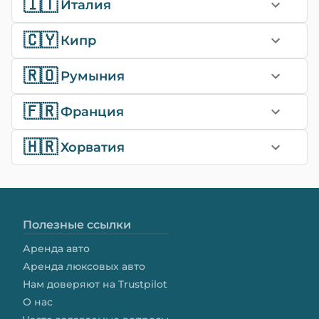
🇮🇹
Италия
🇨🇾
Кипр
🇷🇴
Румыния
🇫🇷
Франция
🇭🇷
Хорватия
Полезные ссылки
Аренда авто
Аренда люксовых авто
Нам доверяют на Trustpilot
О нас