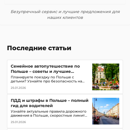
Безупречный сервис и лучшие предложения для
наших клиентов
Последние статьи
Семейное автопутешествие по
Польше – советы и лучшие
маршруты с детьми
Планируете поездку по Польше с
детьми? Узнайте про безопасность на
дорогах, топ-места для посещения,
25.01.2026
игровые зоны и полезные приложения
для путешествия всей семьей
ПДД и штрафы в Польше – полный
гид для водителей
Узнайте актуальные правила дорожного
движения в Польше, скоростные лимиты,
приоритет пешеходов и трамваев,
25.01.2026
обязательное оборудование в
автомобиле и размеры штрафов для