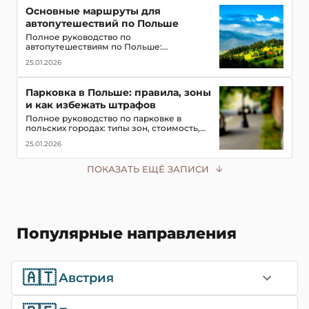
туристов
Основные маршруты для
автопутешествий по Польше
Полное руководство по
автопутешествиям по Польше:
популярные маршруты,
25.01.2026
достопримечательности, замки, горы и
озёра, советы для водителей
Парковка в Польше: правила, зоны
и как избежать штрафов
Полное руководство по парковке в
польских городах: типы зон, стоимость,
мобильные приложения для оплаты и
25.01.2026
советы, чтобы не получить штраф в 2026
году
ПОКАЗАТЬ ЕЩЁ ЗАПИСИ
Популярные направления
🇦🇹
Австрия