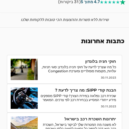
★★★★★
4.7 מתוך 5
( 31 ביקורות)
שירות ללא פשרות וההצעות הכי טובות ללקוחות שלנו
כתבות אחרונות
חוקי חניה בלונדון
כל מה שצריך לדעת על חוקי חניה בלונדון: סוגי חניות,
עלויות, מקומות פופולריים ומערכת Congestion
Charge. טיפים לחסוך ואיך למנוע קנסות חניה.
30.11.2023
הבנת קודי SIPP: מה צריך לדעת ?
שכירת רכב נפלאה במידת הצורך! קודי SIPP מספקים
מידע ייחודי המסייע בבחירת רכב לפי צרכים. המאמר
מפרט קודים, פענוח, וסיבות לחשיבותם בתהליך השכרת
30.11.2023
רכב. קבלו המלצות והסברים לאור הבנה מדויקת של
המאפיינים והמפרטים של רכבי השכרה ותהנו מחוויה
חלקה יותר.
יתרונות השכרת רכב בישראל
לא משנה מה המטרות שלך לביקור בישראל, השכרת
רכב היא דרך להפוך כל נסיעה לחוויה בלתי נשכחת.