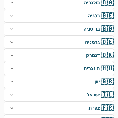
🇧🇬
בולגריה
🇧🇪
בלגיה
🇬🇧
בריטניה
🇩🇪
גרמניה
🇩🇰
דנמרק
🇭🇺
הונגריה
🇬🇷
יוון
🇮🇱
ישראל
🇫🇷
צפרת