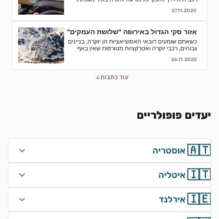
אספנו עבורכם כמה סיבות טובות לוותר על התחבורה
27.11.2020
הציבורית ולבחור השכרת רכב
אזור סקי הגדול באירופה "שלושת העמקים"
כשאתם שומעים דובאי האסוציאציות הן יוקרה, בניינים
גבוהים, רכבי יוקרה ואטרקציות מטורפות שאין באף
מקום אחר בעולם.נסיעת עסקים לדובאי מורכבת בדרך
26.11.2020
כלל מפגישות.
עוד כתבות
יעדים פופולריים
🇦🇹
אוסטריה
🇮🇹
איטליה
🇮🇪
אירלנד