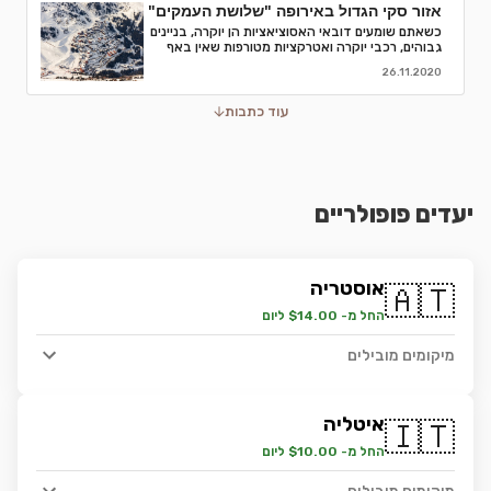
אזור סקי הגדול באירופה "שלושת העמקים"
כשאתם שומעים דובאי האסוציאציות הן יוקרה, בניינים
גבוהים, רכבי יוקרה ואטרקציות מטורפות שאין באף
מקום אחר בעולם.נסיעת עסקים לדובאי מורכבת בדרך
26.11.2020
כלל מפגישות.
עוד כתבות
יעדים פופולריים
אוסטריה
🇦🇹
החל מ- $14.00 ליום
מיקומים מובילים
איטליה
🇮🇹
החל מ- $10.00 ליום