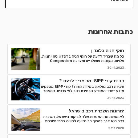
24.10.2020
כתבות אחרונות
חוקי חניה בלונדון
כל מה שצריך לדעת על חוקי חניה בלונדון: סוגי חניות,
עלויות, מקומות פופולריים ומערכת Congestion
Charge. טיפים לחסוך ואיך למנוע קנסות חניה.
30.11.2023
הבנת קודי SIPP: מה צריך לדעת ?
שכירת רכב נפלאה במידת הצורך! קודי SIPP מספקים
מידע ייחודי המסייע בבחירת רכב לפי צרכים. המאמר
מפרט קודים, פענוח, וסיבות לחשיבותם בתהליך
30.11.2023
השכרת רכב. קבלו המלצות והסברים לאור הבנה
מדויקת של המאפיינים והמפרטים של רכבי השכרה
ותהנו מחוויה חלקה יותר.
יתרונות השכרת רכב בישראל
לא משנה מה המטרות שלך לביקור בישראל, השכרת
רכב היא דרך להפוך כל נסיעה לחוויה בלתי נשכחת.
אספנו עבורכם כמה סיבות טובות לוותר על התחבורה
27.11.2020
הציבורית ולבחור השכרת רכב