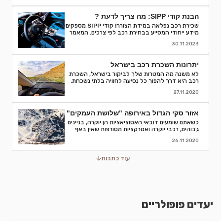
הבנת קודי SIPP: מה צריך לדעת ?
שכירת רכב נפלאה במידת הצורך! קודי SIPP מספקים
מידע ייחודי המסייע בבחירת רכב לפי צרכים. המאמר
מפרט קודים, פענוח, וסיבות לחשיבותם בתהליך
30.11.2023
השכרת רכב. קבלו המלצות והסברים לאור הבנה
מדויקת של המאפיינים והמפרטים של רכבי השכרה
ותהנו מחוויה חלקה יותר.
יתרונות השכרת רכב בישראל
לא משנה מה המטרות שלך לביקור בישראל, השכרת
רכב היא דרך להפוך כל נסיעה לחוויה בלתי נשכחת.
אספנו עבורכם כמה סיבות טובות לוותר על התחבורה
27.11.2020
הציבורית ולבחור השכרת רכב
אזור סקי הגדול באירופה "שלושת העמקים"
כשאתם שומעים דובאי האסוציאציות הן יוקרה, בניינים
גבוהים, רכבי יוקרה ואטרקציות מטורפות שאין באף
מקום אחר בעולם.נסיעת עסקים לדובאי מורכבת בדרך
26.11.2020
כלל מפגישות.
עוד כתבות
יעדים פופולריים