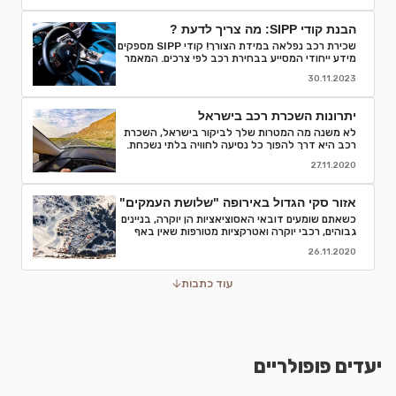
הבנת קודי SIPP: מה צריך לדעת ?
שכירת רכב נפלאה במידת הצורך! קודי SIPP מספקים
מידע ייחודי המסייע בבחירת רכב לפי צרכים. המאמר
מפרט קודים, פענוח, וסיבות לחשיבותם בתהליך
30.11.2023
השכרת רכב. קבלו המלצות והסברים לאור הבנה
מדויקת של המאפיינים והמפרטים של רכבי השכרה
ותהנו מחוויה חלקה יותר.
יתרונות השכרת רכב בישראל
לא משנה מה המטרות שלך לביקור בישראל, השכרת
רכב היא דרך להפוך כל נסיעה לחוויה בלתי נשכחת.
אספנו עבורכם כמה סיבות טובות לוותר על התחבורה
27.11.2020
הציבורית ולבחור השכרת רכב
אזור סקי הגדול באירופה "שלושת העמקים"
כשאתם שומעים דובאי האסוציאציות הן יוקרה, בניינים
גבוהים, רכבי יוקרה ואטרקציות מטורפות שאין באף
מקום אחר בעולם.נסיעת עסקים לדובאי מורכבת בדרך
26.11.2020
כלל מפגישות.
עוד כתבות
יעדים פופולריים