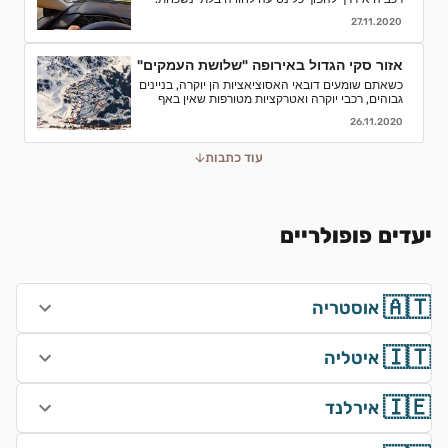
אספנו עבורכם כמה סיבות טובות לוותר על התחבורה
27.11.2020
הציבורית ולבחור השכרת רכב
אזור סקי הגדול באירופה "שלושת העמקים"
כשאתם שומעים דובאי האסוציאציות הן יוקרה, בניינים
גבוהים, רכבי יוקרה ואטרקציות מטורפות שאין באף
מקום אחר בעולם.נסיעת עסקים לדובאי מורכבת בדרך
26.11.2020
כלל מפגישות.
עוד כתבות
יעדים פופולריים
🇦🇹
אוסטריה
🇮🇹
איטליה
🇮🇪
אירלנד