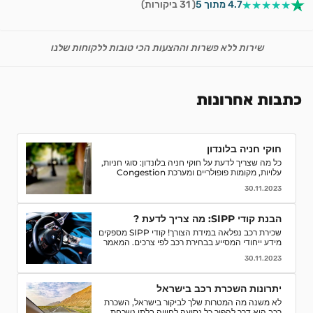
★★★★★
4.7 מתוך 5
( 31 ביקורות)
שירות ללא פשרות וההצעות הכי טובות ללקוחות שלנו
כתבות אחרונות
חוקי חניה בלונדון
כל מה שצריך לדעת על חוקי חניה בלונדון: סוגי חניות,
עלויות, מקומות פופולריים ומערכת Congestion
Charge. טיפים לחסוך ואיך למנוע קנסות חניה.
30.11.2023
הבנת קודי SIPP: מה צריך לדעת ?
שכירת רכב נפלאה במידת הצורך! קודי SIPP מספקים
מידע ייחודי המסייע בבחירת רכב לפי צרכים. המאמר
מפרט קודים, פענוח, וסיבות לחשיבותם בתהליך השכרת
30.11.2023
רכב. קבלו המלצות והסברים לאור הבנה מדויקת של
המאפיינים והמפרטים של רכבי השכרה ותהנו מחוויה
חלקה יותר.
יתרונות השכרת רכב בישראל
לא משנה מה המטרות שלך לביקור בישראל, השכרת
רכב היא דרך להפוך כל נסיעה לחוויה בלתי נשכחת.