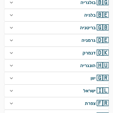
🇧🇬
בולגריה
🇧🇪
בלגיה
🇬🇧
בריטניה
🇩🇪
גרמניה
🇩🇰
דנמרק
🇭🇺
הונגריה
🇬🇷
יוון
🇮🇱
ישראל
🇫🇷
צפרת