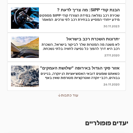
הבנת קודי SIPP: מה צריך לדעת ?
שכירת רכב נפלאה במידת הצורך! קודי SIPP מספקים
מידע ייחודי המסייע בבחירת רכב לפי צרכים. המאמר
מפרט קודים, פענוח, וסיבות לחשיבותם בתהליך
30.11.2023
השכרת רכב. קבלו המלצות והסברים לאור הבנה
מדויקת של המאפיינים והמפרטים של רכבי השכרה
ותהנו מחוויה חלקה יותר.
יתרונות השכרת רכב בישראל
לא משנה מה המטרות שלך לביקור בישראל, השכרת
רכב היא דרך להפוך כל נסיעה לחוויה בלתי נשכחת.
אספנו עבורכם כמה סיבות טובות לוותר על התחבורה
27.11.2020
הציבורית ולבחור השכרת רכב
אזור סקי הגדול באירופה "שלושת העמקים"
כשאתם שומעים דובאי האסוציאציות הן יוקרה, בניינים
גבוהים, רכבי יוקרה ואטרקציות מטורפות שאין באף
מקום אחר בעולם.נסיעת עסקים לדובאי מורכבת בדרך
26.11.2020
כלל מפגישות.
עוד כתבות
יעדים פופולריים