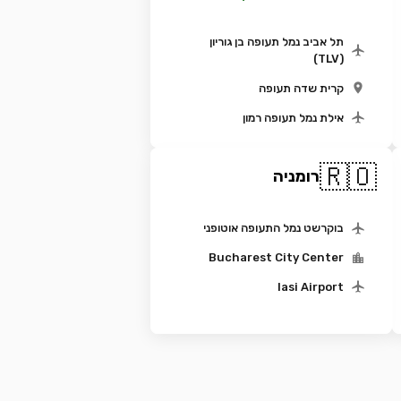
תל אביב נמל תעופה בן גוריון
(TLV)
קרית שדה תעופה
אילת נמל תעופה רמון
🇷🇴
רומניה
בוקרשט נמל התעופה אוטופני
Bucharest City Center
Iasi Airport