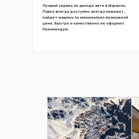
avel you
Лучший сервис по аренде авто в Израиле,
Павел всегда доступен, всегда поможет,
найдет машину по минимально возможной
цене, быстро и качественно ее оформит.
Рекомендую.