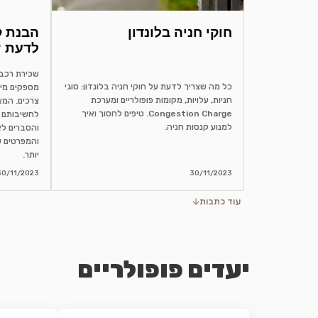
חוקי חניה בלונדון
לדעת ?
כל מה שצריך לדעת על חוקי חניה בלונדון: סוגי
מספקים מיד
חניות, עלויות, מקומות פופולריים ומערכת
צרכים. המא
Congestion Charge. טיפים לחסוך ואיך
לחשיבותם 
למנוע קנסות חניה.
והסברים לא
והמפרטים ש
יותר.
30/11/2023
30/11/2023
עוד כתבות
יעדים פופולריים