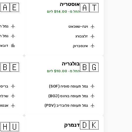
אוסטריה
א
🇦🇪
🇦🇹
ה
החל מ- $14.00 ליום
נמל ה
וינה-שווכאט
נמל ה
זלצבורג
דובאי
אינסברוק
בולגריה
ב
🇧🇪
🇧🇬
החל מ- $10.00 ליום
ה
נמל תעופה סופיה (SOF)
בריסל
נמל תעופה בורגס (BOJ)
שרלרו
נמל תעופה פלובדיב (PDV)
אנטוו
🇩🇰
ה
🇭🇺
דנמרק
ה