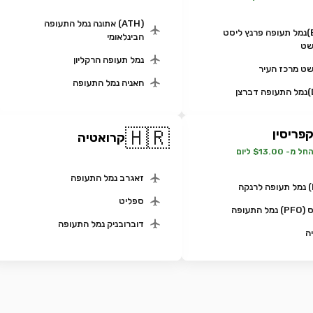
(ATH) אתונה נמל התעופה
(BUD)נמל תעופה פרנץ ליסט
הבינלאומי
שט
נמל תעופה הרקליון
ט מרכז העיר
חאניה נמל התעופה
🇭🇷
פריסין
קרואטיה
חל מ- $13.00 ליום
זאגרב נמל התעופה
ספליט
ל התעופה
דוברובניק נמל התעופה
ה