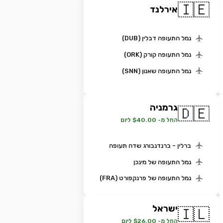
🇮🇪
אירלנד
נמל התעופה דבלין (DUB)
נמל התעופה קורק (ORK)
נמל התעופה שאנון (SNN)
גרמניה
🇩🇪
החל מ- $40.00 ליום
ברלין - ברנדנבורג שדה תעופה
נמל התעופה של מינכן
נמל התעופה של פרנקפורט (FRA)
ישראל
🇮🇱
החל מ- $26.00 ליום