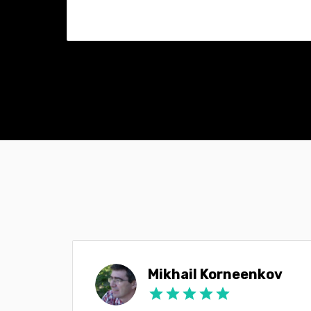
a
Mikhail Korneenkov