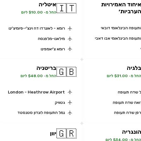
יחוד האמירויות
איטליה
🇮🇹
ערביות׳
החל מ- $10.00 ליום
תעופה הבינלאומי דובאי
רומא - לאונרדו דה וינצ'י-פיומיצ'ינו
תעופה הבינלאומי אבו דאבי
מילאנו-מלפנסה
רומא צ'יאמפינו
לגיה
בריטניה
🇬🇧
חל מ- $31.00 ליום
החל מ- $48.00 ליום
 שדה תעופה
London - Heathrow Airport
אה שדה תעופה
גטוויק
רפן שדה תעופה
נמל התעופה לונדון סטנסטד
🇬🇷
ונגריה
יוון
חל מ- $34.00 ליום