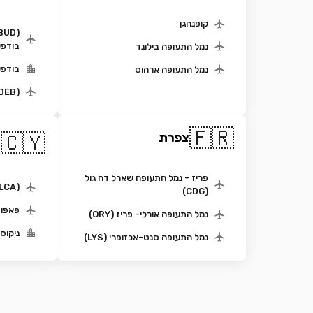
קופנהגן
בודפ
נמל התעופה בילונד
בודפש
נמל התעופה ארהוס
(DEB)נמל התעופה דברצן
🇫🇷
ק
🇨🇾
צפרת
ה
פריז - נמל התעופה שארל דה גול
(LCA) נמל תעופה לרנקה
(CDG)
פאפוס (PFO) נמ
נמל התעופה אורלי- פריז (ORY)
ניקוסי
נמל התעופה סנט-אכזופרי (LYS)