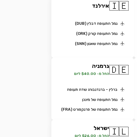
🇮🇪
אירלנד
נמל התעופה דבלין (DUB)
נמל התעופה קורק (ORK)
נמל התעופה שאנון (SNN)
גרמניה
🇩🇪
החל מ- $40.00 ליום
ברלין - ברנדנבורג שדה תעופה
נמל התעופה של מינכן
נמל התעופה של פרנקפורט (FRA)
ישראל
🇮🇱
החל מ- $26.00 ליום