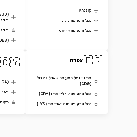
קופנהגן
בודפ
נמל התעופה בילונד
בודפש
נמל התעופה ארהוס
(DEB)נמל התעופה דברצן
🇫🇷
ק
🇨🇾
צפרת
ה
פריז - נמל התעופה שארל דה גול
(LCA) נמל תעופה לרנקה
(CDG)
פאפוס (PFO) נמ
נמל התעופה אורלי- פריז (ORY)
ניקוסי
נמל התעופה סנט-אכזופרי (LYS)