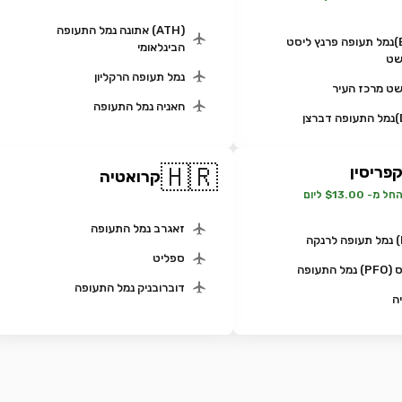
(ATH) אתונה נמל התעופה
(BUD)נמל תעופה פרנץ ליסט
הבינלאומי
שט
נמל תעופה הרקליון
ט מרכז העיר
חאניה נמל התעופה
🇭🇷
פריסין
קרואטיה
חל מ- $13.00 ליום
זאגרב נמל התעופה
ספליט
ל התעופה
דוברובניק נמל התעופה
ה