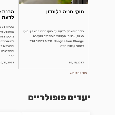
חוקי חניה בלונדון
לדעת ?
כל מה שצריך לדעת על חוקי חניה בלונדון: סוגי
מספקים מיד
חניות, עלויות, מקומות פופולריים ומערכת
צרכים. המא
Congestion Charge. טיפים לחסוך ואיך
לחשיבותם 
למנוע קנסות חניה.
והסברים לא
והמפרטים ש
יותר.
30/11/2023
30/11/2023
עוד כתבות
יעדים פופולריים