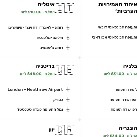
יחוד האמירויות
איטליה
🇮🇹
ערביות׳
החל מ- $10.00 ליום
תעופה הבינלאומי דובאי
רומא - לאונרדו דה וינצ'י-פיומיצ'ינו
תעופה הבינלאומי אבו דאבי
מילאנו-מלפנסה
רומא צ'יאמפינו
לגיה
בריטניה
🇬🇧
חל מ- $31.00 ליום
החל מ- $48.00 ליום
 שדה תעופה
London - Heathrow Airport
אה שדה תעופה
גטוויק
רפן שדה תעופה
נמל התעופה לונדון סטנסטד
🇬🇷
ונגריה
יוון
חל מ- $34.00 ליום