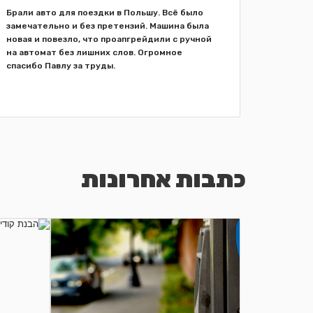
Брали авто для поездки в Польшу. Всё было
замечательно и без претензий. Машина была
новая и повезло, что проапгрейдили с ручной
на автомат без лишних слов. Огромное
спасибо Павлу за труды.
כתבות אחרונות