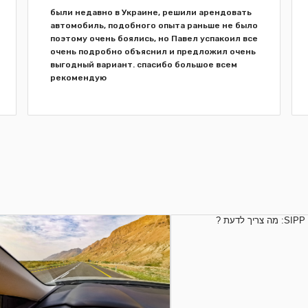
были недавно в Украине, решили арендовать
автомобиль, подобного опыта раньше не было
поэтому очень боялись, но Павел успакоил все
очень подробно объяснил и предложил очень
выгодный вариант. спасибо большое всем
рекомендую