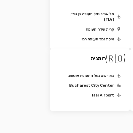
תל אביב נמל תעופה בן גוריון
(TLV)
קרית שדה תעופה
אילת נמל תעופה רמון
🇷🇴
רומניה
בוקרשט נמל התעופה אוטופני
Bucharest City Center
Iasi Airport