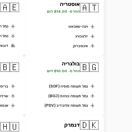
אוסטריה
א
🇦🇪
🇦🇹
ה
החל מ- $14.00 ליום
נמל ה
וינה-שווכאט
נמל ה
זלצבורג
דובאי
אינסברוק
בולגריה
ב
🇧🇪
🇧🇬
החל מ- $10.00 ליום
ה
נמל תעופה סופיה (SOF)
בריסל
נמל תעופה בורגס (BOJ)
שרלרו
נמל תעופה פלובדיב (PDV)
אנטוו
🇩🇰
ה
🇭🇺
דנמרק
ה