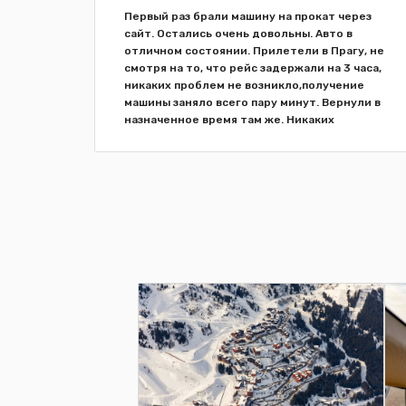
мог
Первый раз брали машину на прокат через
е
сайт. Остались очень довольны. Авто в
 Все
отличном состоянии. Прилетели в Прагу, не
ообщем
смотря на то, что рейс задержали на 3 часа,
лось на
никаких проблем не возникло,получение
машины заняло всего пару минут. Вернули в
назначенное время там же. Никаких
сложностей, очень удобно, быстро, н...
+