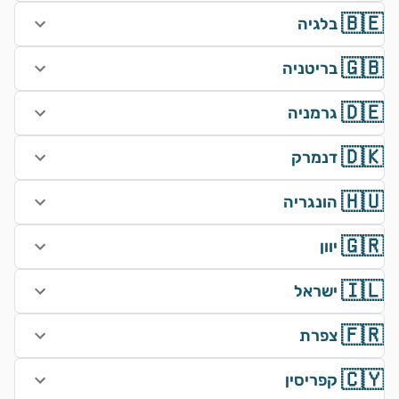
🇧🇪
בלגיה
🇬🇧
בריטניה
🇩🇪
גרמניה
🇩🇰
דנמרק
🇭🇺
הונגריה
🇬🇷
יוון
🇮🇱
ישראל
🇫🇷
צפרת
🇨🇾
קפריסין