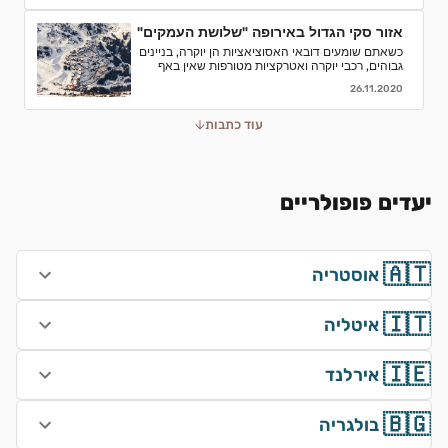
אזור סקי הגדול באירופה "שלושת העמקים"
כשאתם שומעים דובאי האסוציאציות הן יוקרה, בניינים
גבוהים, רכבי יוקרה ואטרקציות מטורפות שאין באף
מקום אחר בעולם.נסיעת עסקים לדובאי מורכבת בדרך
26.11.2020
כלל מפגישות.
עוד כתבות
יעדים פופולריים
🇦🇹
אוסטריה
🇮🇹
איטליה
🇮🇪
אירלנד
🇧🇬
בולגריה