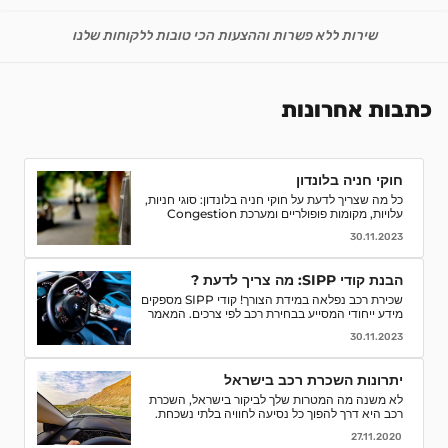
שירות ללא פשרות וההצעות הכי טובות ללקוחות שלנו
כתבות אחרונות
חוקי חניה בלונדון
כל מה שצריך לדעת על חוקי חניה בלונדון: סוגי חניות,
עלויות, מקומות פופולריים ומערכת Congestion
Charge. טיפים לחסוך ואיך למנוע קנסות חניה.
30.11.2023
הבנת קודי SIPP: מה צריך לדעת ?
שכירת רכב נפלאה במידת הצורך! קודי SIPP מספקים
מידע ייחודי המסייע בבחירת רכב לפי צרכים. המאמר
מפרט קודים, פענוח, וסיבות לחשיבותם בתהליך השכרת
30.11.2023
רכב. קבלו המלצות והסברים לאור הבנה מדויקת של
המאפיינים והמפרטים של רכבי השכרה ותהנו מחוויה
חלקה יותר.
יתרונות השכרת רכב בישראל
לא משנה מה המטרות שלך לביקור בישראל, השכרת
רכב היא דרך להפוך כל נסיעה לחוויה בלתי נשכחת.
אספנו עבורכם כמה סיבות טובות לוותר על התחבורה
27.11.2020
הציבורית ולבחור השכרת רכב