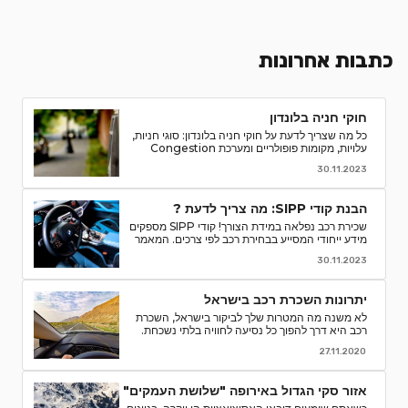
כתבות אחרונות
חוקי חניה בלונדון
כל מה שצריך לדעת על חוקי חניה בלונדון: סוגי חניות,
עלויות, מקומות פופולריים ומערכת Congestion
Charge. טיפים לחסוך ואיך למנוע קנסות חניה.
30.11.2023
הבנת קודי SIPP: מה צריך לדעת ?
שכירת רכב נפלאה במידת הצורך! קודי SIPP מספקים
מידע ייחודי המסייע בבחירת רכב לפי צרכים. המאמר
מפרט קודים, פענוח, וסיבות לחשיבותם בתהליך השכרת
30.11.2023
רכב. קבלו המלצות והסברים לאור הבנה מדויקת של
המאפיינים והמפרטים של רכבי השכרה ותהנו מחוויה
חלקה יותר.
יתרונות השכרת רכב בישראל
לא משנה מה המטרות שלך לביקור בישראל, השכרת
רכב היא דרך להפוך כל נסיעה לחוויה בלתי נשכחת.
אספנו עבורכם כמה סיבות טובות לוותר על התחבורה
27.11.2020
הציבורית ולבחור השכרת רכב
אזור סקי הגדול באירופה "שלושת העמקים"