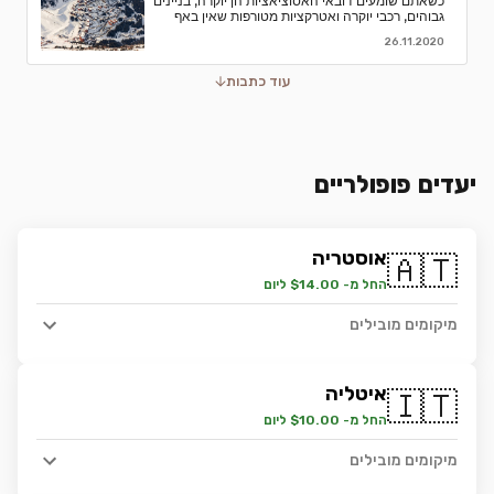
כשאתם שומעים דובאי האסוציאציות הן יוקרה, בניינים
גבוהים, רכבי יוקרה ואטרקציות מטורפות שאין באף
מקום אחר בעולם.נסיעת עסקים לדובאי מורכבת בדרך
26.11.2020
כלל מפגישות.
עוד כתבות
יעדים פופולריים
אוסטריה
🇦🇹
החל מ- $14.00 ליום
מיקומים מובילים
איטליה
🇮🇹
החל מ- $10.00 ליום
מיקומים מובילים