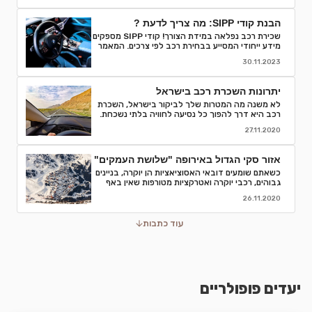
הבנת קודי SIPP: מה צריך לדעת ?
שכירת רכב נפלאה במידת הצורך! קודי SIPP מספקים
מידע ייחודי המסייע בבחירת רכב לפי צרכים. המאמר
מפרט קודים, פענוח, וסיבות לחשיבותם בתהליך
30.11.2023
השכרת רכב. קבלו המלצות והסברים לאור הבנה
מדויקת של המאפיינים והמפרטים של רכבי השכרה
ותהנו מחוויה חלקה יותר.
יתרונות השכרת רכב בישראל
לא משנה מה המטרות שלך לביקור בישראל, השכרת
רכב היא דרך להפוך כל נסיעה לחוויה בלתי נשכחת.
אספנו עבורכם כמה סיבות טובות לוותר על התחבורה
27.11.2020
הציבורית ולבחור השכרת רכב
אזור סקי הגדול באירופה "שלושת העמקים"
כשאתם שומעים דובאי האסוציאציות הן יוקרה, בניינים
גבוהים, רכבי יוקרה ואטרקציות מטורפות שאין באף
מקום אחר בעולם.נסיעת עסקים לדובאי מורכבת בדרך
26.11.2020
כלל מפגישות.
עוד כתבות
יעדים פופולריים