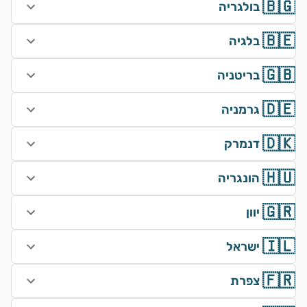
🇧🇬
בולגריה
🇧🇪
בלגיה
🇬🇧
בריטניה
🇩🇪
גרמניה
🇩🇰
דנמרק
🇭🇺
הונגריה
🇬🇷
יוון
🇮🇱
ישראל
🇫🇷
צפרת