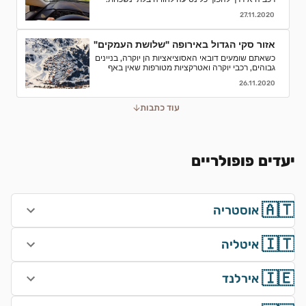
אספנו עבורכם כמה סיבות טובות לוותר על התחבורה
27.11.2020
הציבורית ולבחור השכרת רכב
אזור סקי הגדול באירופה "שלושת העמקים"
כשאתם שומעים דובאי האסוציאציות הן יוקרה, בניינים
גבוהים, רכבי יוקרה ואטרקציות מטורפות שאין באף
מקום אחר בעולם.נסיעת עסקים לדובאי מורכבת בדרך
26.11.2020
כלל מפגישות.
עוד כתבות
יעדים פופולריים
🇦🇹
אוסטריה
🇮🇹
איטליה
🇮🇪
אירלנד