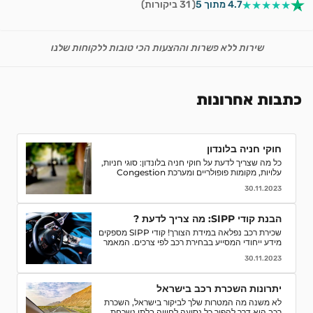
★★★★★
4.7 מתוך 5
( 31 ביקורות)
שירות ללא פשרות וההצעות הכי טובות ללקוחות שלנו
כתבות אחרונות
חוקי חניה בלונדון
כל מה שצריך לדעת על חוקי חניה בלונדון: סוגי חניות,
עלויות, מקומות פופולריים ומערכת Congestion
Charge. טיפים לחסוך ואיך למנוע קנסות חניה.
30.11.2023
הבנת קודי SIPP: מה צריך לדעת ?
שכירת רכב נפלאה במידת הצורך! קודי SIPP מספקים
מידע ייחודי המסייע בבחירת רכב לפי צרכים. המאמר
מפרט קודים, פענוח, וסיבות לחשיבותם בתהליך השכרת
30.11.2023
רכב. קבלו המלצות והסברים לאור הבנה מדויקת של
המאפיינים והמפרטים של רכבי השכרה ותהנו מחוויה
חלקה יותר.
יתרונות השכרת רכב בישראל
לא משנה מה המטרות שלך לביקור בישראל, השכרת
רכב היא דרך להפוך כל נסיעה לחוויה בלתי נשכחת.