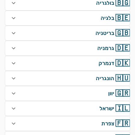
🇧🇬
בולגריה
🇧🇪
בלגיה
🇬🇧
בריטניה
🇩🇪
גרמניה
🇩🇰
דנמרק
🇭🇺
הונגריה
🇬🇷
יוון
🇮🇱
ישראל
🇫🇷
צפרת