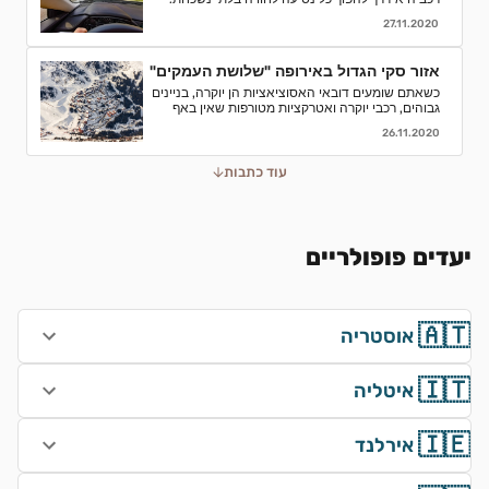
אספנו עבורכם כמה סיבות טובות לוותר על התחבורה
27.11.2020
הציבורית ולבחור השכרת רכב
אזור סקי הגדול באירופה "שלושת העמקים"
כשאתם שומעים דובאי האסוציאציות הן יוקרה, בניינים
גבוהים, רכבי יוקרה ואטרקציות מטורפות שאין באף
מקום אחר בעולם.נסיעת עסקים לדובאי מורכבת בדרך
26.11.2020
כלל מפגישות.
עוד כתבות
יעדים פופולריים
🇦🇹
אוסטריה
🇮🇹
איטליה
🇮🇪
אירלנד