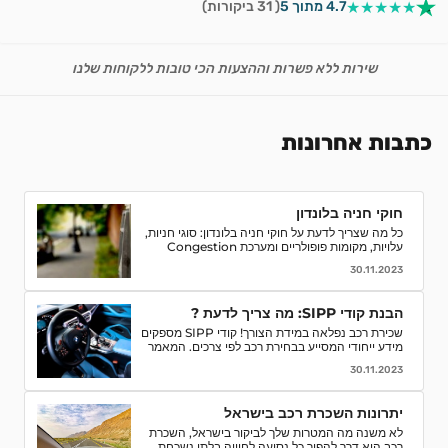
★★★★★
4.7 מתוך 5
( 31 ביקורות)
שירות ללא פשרות וההצעות הכי טובות ללקוחות שלנו
כתבות אחרונות
חוקי חניה בלונדון
כל מה שצריך לדעת על חוקי חניה בלונדון: סוגי חניות,
עלויות, מקומות פופולריים ומערכת Congestion
Charge. טיפים לחסוך ואיך למנוע קנסות חניה.
30.11.2023
הבנת קודי SIPP: מה צריך לדעת ?
שכירת רכב נפלאה במידת הצורך! קודי SIPP מספקים
מידע ייחודי המסייע בבחירת רכב לפי צרכים. המאמר
מפרט קודים, פענוח, וסיבות לחשיבותם בתהליך השכרת
30.11.2023
רכב. קבלו המלצות והסברים לאור הבנה מדויקת של
המאפיינים והמפרטים של רכבי השכרה ותהנו מחוויה
חלקה יותר.
יתרונות השכרת רכב בישראל
לא משנה מה המטרות שלך לביקור בישראל, השכרת
רכב היא דרך להפוך כל נסיעה לחוויה בלתי נשכחת.