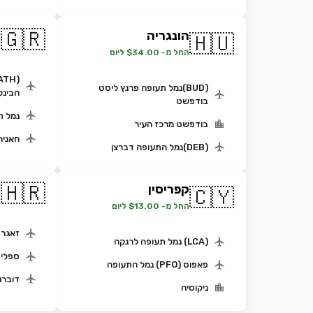
🇬🇷
הונגריה
🇭🇺
י
החל מ- $34.00 ליום
(BUD)נמל תעופה פרנץ ליסט
הבינל
בודפשט
נמל ת
בודפשט מרכז העיר
חאניה
(DEB)נמל התעופה דברצן
🇭🇷
קפריסין
🇨🇾
ק
החל מ- $13.00 ליום
זאגרב
(LCA) נמל תעופה לרנקה
ספלי
פאפוס (PFO) נמל התעופה
דוברו
ניקוסיה