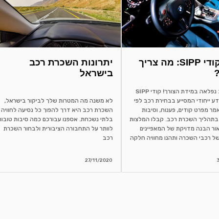
הבנת קודי SIPP: מה צריך
יתרונות השכרת רכב
בישראל
שכירת רכב נפלאה במידת הצורך! קודי SIPP
ע ייחודי המסייע בבחירת רכב לפי
לא משנה מה המטרות שלך לביקור בישראל,
מר מפרט קודים, פענוח, וסיבות
השכרת רכב היא דרך להפוך כל נסיעה לחוויה
בתהליך השכרת רכב. קבלו המלצות
בלתי נשכחת. אספנו עבורכם כמה סיבות טובות
ור הבנה מדויקת של המאפיינים
לוותר על התחבורה הציבורית ולבחור השכרת
ל רכבי השכרה ותהנו מחוויה חלקה
רכב
27/11/2020