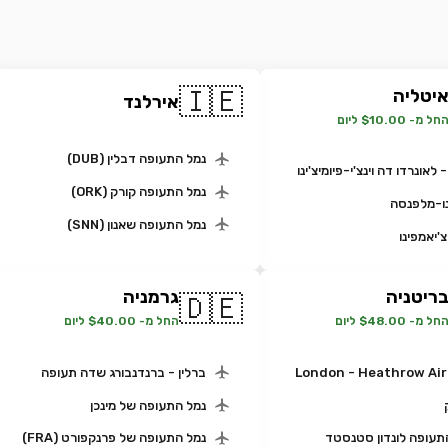
🇮🇪
יטליה
אירלנד
חל מ- $10.00 ליום
נמל התעופה דבלין (DUB)
 לאונרדו דה וינצ'י-פיומיצ'ינו
נמל התעופה קורק (ORK)
ו-מלפנסה
נמל התעופה שאנון (SNN)
'יאמפינו
ריטניה
גרמניה
🇩🇪
חל מ- $48.00 ליום
החל מ- $40.00 ליום
London - Heathrow Air
ברלין - ברנדנבורג שדה תעופה
נמל התעופה של מינכן
תעופה לונדון סטנסטד
נמל התעופה של פרנקפורט (FRA)