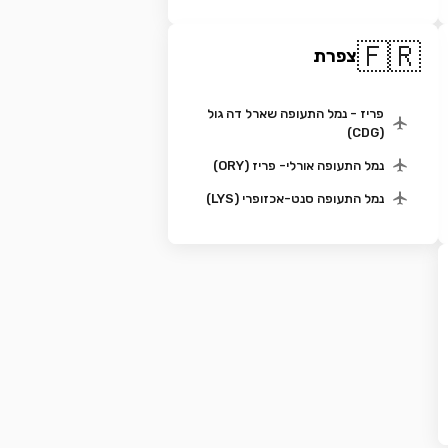
🇫🇷
צפרת
פריז - נמל התעופה שארל דה גול
(CDG)
נמל התעופה אורלי- פריז (ORY)
נמל התעופה סנט-אכזופרי (LYS)