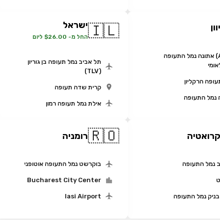
ישראל
🇮🇱
וון
החל מ- $26.00 ליום
(ATH) אתונה נמל התעופה
תל אביב נמל תעופה בן גוריון
אומי
(TLV)
עופה הרקליון
קרית שדה תעופה
 נמל התעופה
אילת נמל תעופה רמון
🇷🇴
רואטיה
רומניה
 נמל התעופה
בוקרשט נמל התעופה אוטופני
ט
Bucharest City Center
בניק נמל התעופה
Iasi Airport