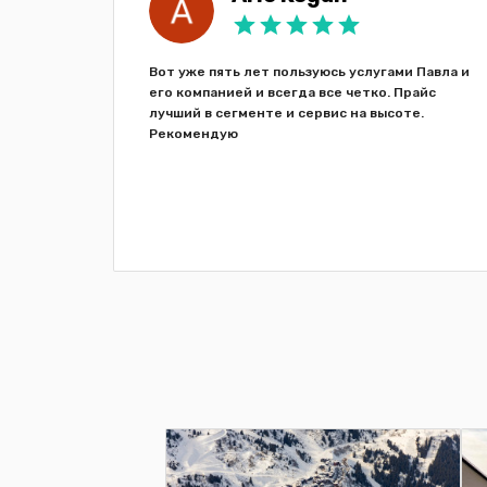
атор все
Вот уже пять лет пользуюсь услугами Павла и
),
его компанией и всегда все четко. Прайс
у нас их
лучший в сегменте и сервис на высоте.
аз и за
Рекомендую
казом,
без
о