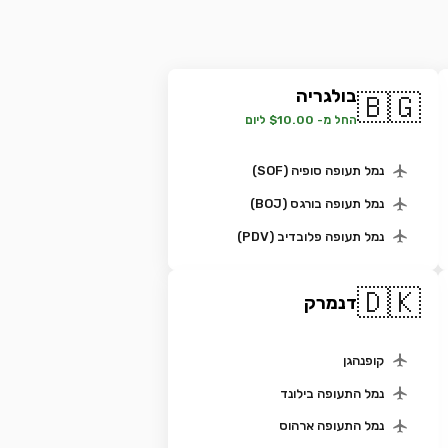
בולגריה
🇧🇬
החל מ- $10.00 ליום
נמל תעופה סופיה (SOF)
נמל תעופה בורגס (BOJ)
נמל תעופה פלובדיב (PDV)
🇩🇰
דנמרק
קופנהגן
נמל התעופה בילונד
נמל התעופה ארהוס