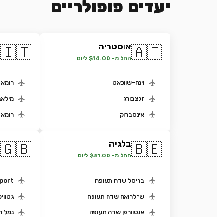
יעדים פופולריים
אוסטריה
א
🇮🇹
🇦🇹
החל מ- $14.00 ליום
ה
וינה-שווכאט
רומא -
זלצבורג
מילאנ
אינסברוק
רומא צ
בלגיה
ב
🇬🇧
🇧🇪
החל מ- $31.00 ליום
ה
בריסל שדה תעופה
port
שרלרואה שדה תעופה
גטוויק
אנטוורפן שדה תעופה
נמל ה