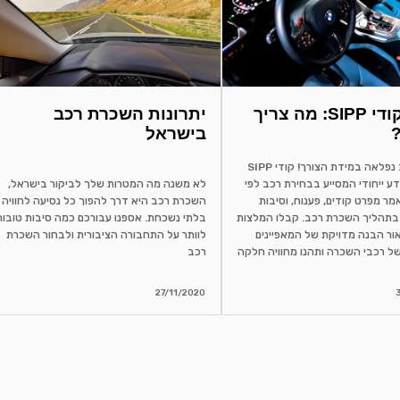
הבנת קודי SIPP: מה צריך
יתרונות השכרת רכב
בישראל
שכירת רכב נפלאה במידת הצורך! קודי SIPP
ע ייחודי המסייע בבחירת רכב לפי
לא משנה מה המטרות שלך לביקור בישראל,
מר מפרט קודים, פענוח, וסיבות
השכרת רכב היא דרך להפוך כל נסיעה לחוויה
בתהליך השכרת רכב. קבלו המלצות
בלתי נשכחת. אספנו עבורכם כמה סיבות טובות
ור הבנה מדויקת של המאפיינים
לוותר על התחבורה הציבורית ולבחור השכרת
ל רכבי השכרה ותהנו מחוויה חלקה
רכב
27/11/2020