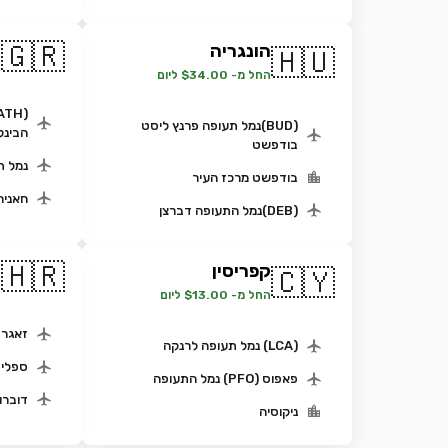
🇬🇷
הונגריה
🇭🇺
י
החל מ- $34.00 ליום
(BUD)נמל תעופה פרנץ ליסט
הבינל
בודפשט
נמל ת
בודפשט מרכז העיר
חאניה
(DEB)נמל התעופה דברצן
🇭🇷
קפריסין
🇨🇾
ק
החל מ- $13.00 ליום
זאגרב
(LCA) נמל תעופה לרנקה
ספלי
פאפוס (PFO) נמל התעופה
דוברו
ניקוסיה