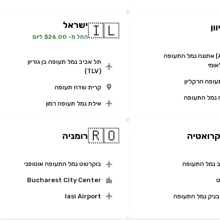
ישראל
🇮🇱
וון
החל מ- $26.00 ליום
(ATH) אתונה נמל התעופה
תל אביב נמל תעופה בן גוריון
אומי
(TLV)
עופה הרקליון
קרית שדה תעופה
 נמל התעופה
אילת נמל תעופה רמון
🇷🇴
רואטיה
רומניה
 נמל התעופה
בוקרשט נמל התעופה אוטופני
ט
Bucharest City Center
בניק נמל התעופה
Iasi Airport