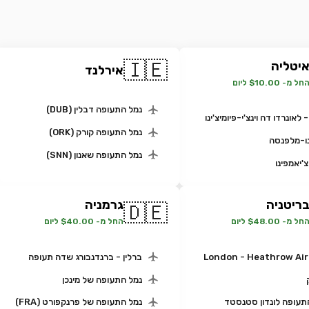
🇮🇪
יטליה
אירלנד
חל מ- $10.00 ליום
נמל התעופה דבלין (DUB)
 לאונרדו דה וינצ'י-פיומיצ'ינו
נמל התעופה קורק (ORK)
ו-מלפנסה
נמל התעופה שאנון (SNN)
'יאמפינו
ריטניה
גרמניה
🇩🇪
חל מ- $48.00 ליום
החל מ- $40.00 ליום
London - Heathrow Air
ברלין - ברנדנבורג שדה תעופה
נמל התעופה של מינכן
תעופה לונדון סטנסטד
נמל התעופה של פרנקפורט (FRA)