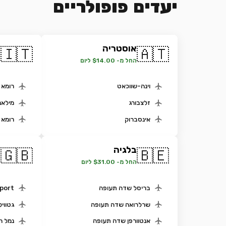
יעדים פופולריים
אוסטריה
א
🇮🇹
🇦🇹
החל מ- $14.00 ליום
ה
וינה-שווכאט
רומא -
זלצבורג
מילאנ
אינסברוק
רומא צ
בלגיה
ב
🇬🇧
🇧🇪
החל מ- $31.00 ליום
ה
בריסל שדה תעופה
port
שרלרואה שדה תעופה
גטוויק
אנטוורפן שדה תעופה
נמל ה