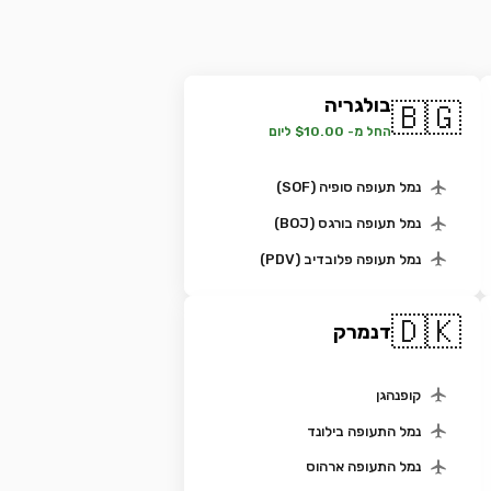
בולגריה
🇧🇬
החל מ- $10.00 ליום
נמל תעופה סופיה (SOF)
נמל תעופה בורגס (BOJ)
נמל תעופה פלובדיב (PDV)
🇩🇰
דנמרק
קופנהגן
נמל התעופה בילונד
נמל התעופה ארהוס