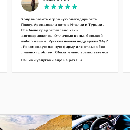
Хочу выразить огромную благодарность
Павлу. Арендовали авто в Италии и Турции .
Все было предоставлено как и
договаривались . Отличные цены , большой
выбор машин . Русскоязычная поддержка 24/7
. Рекомендую данную фирму для отдыха без
лишних проблем . Обязательно воспользуемся
Вашими услугами ещё не раз !...
+