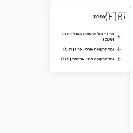
🇫🇷
צפרת
פריז - נמל התעופה שארל דה גול
(CDG)
נמל התעופה אורלי- פריז (ORY)
נמל התעופה סנט-אכזופרי (LYS)