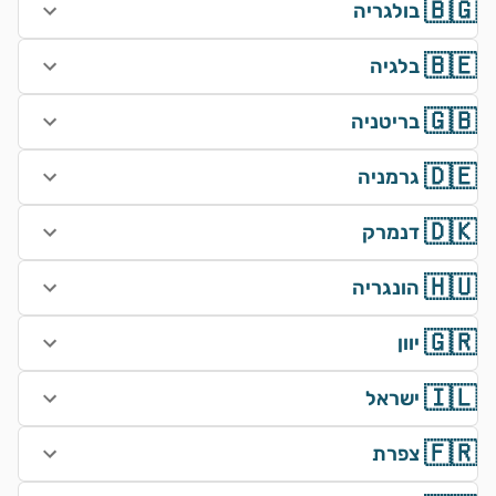
🇧🇬
בולגריה
🇧🇪
בלגיה
🇬🇧
בריטניה
🇩🇪
גרמניה
🇩🇰
דנמרק
🇭🇺
הונגריה
🇬🇷
יוון
🇮🇱
ישראל
🇫🇷
צפרת