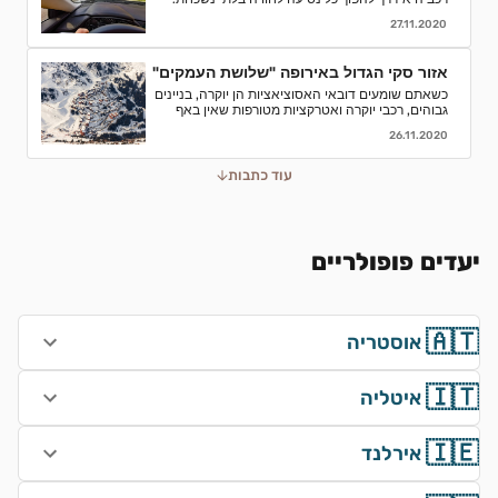
אספנו עבורכם כמה סיבות טובות לוותר על התחבורה
27.11.2020
הציבורית ולבחור השכרת רכב
אזור סקי הגדול באירופה "שלושת העמקים"
כשאתם שומעים דובאי האסוציאציות הן יוקרה, בניינים
גבוהים, רכבי יוקרה ואטרקציות מטורפות שאין באף
מקום אחר בעולם.נסיעת עסקים לדובאי מורכבת בדרך
26.11.2020
כלל מפגישות.
עוד כתבות
יעדים פופולריים
🇦🇹
אוסטריה
🇮🇹
איטליה
🇮🇪
אירלנד