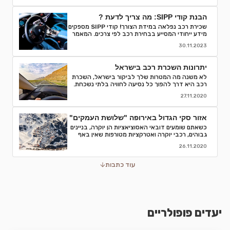
הבנת קודי SIPP: מה צריך לדעת ?
שכירת רכב נפלאה במידת הצורך! קודי SIPP מספקים
מידע ייחודי המסייע בבחירת רכב לפי צרכים. המאמר
מפרט קודים, פענוח, וסיבות לחשיבותם בתהליך
30.11.2023
השכרת רכב. קבלו המלצות והסברים לאור הבנה
מדויקת של המאפיינים והמפרטים של רכבי השכרה
ותהנו מחוויה חלקה יותר.
יתרונות השכרת רכב בישראל
לא משנה מה המטרות שלך לביקור בישראל, השכרת
רכב היא דרך להפוך כל נסיעה לחוויה בלתי נשכחת.
אספנו עבורכם כמה סיבות טובות לוותר על התחבורה
27.11.2020
הציבורית ולבחור השכרת רכב
אזור סקי הגדול באירופה "שלושת העמקים"
כשאתם שומעים דובאי האסוציאציות הן יוקרה, בניינים
גבוהים, רכבי יוקרה ואטרקציות מטורפות שאין באף
מקום אחר בעולם.נסיעת עסקים לדובאי מורכבת בדרך
26.11.2020
כלל מפגישות.
עוד כתבות
יעדים פופולריים