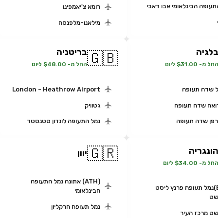
תעופה הבינלאומי אבו דאבי
רומא צ'יאמפינו
מילאנו-מלפנסה
לגיה
בריטניה
🇬🇧
חל מ- $31.00 ליום
החל מ- $48.00 ליום
 שדה תעופה
London - Heathrow Airport
אה שדה תעופה
גטוויק
רפן שדה תעופה
נמל התעופה לונדון סטנסטד
🇬🇷
ונגריה
יוון
חל מ- $34.00 ליום
(ATH) אתונה נמל התעופה
(BUD)נמל תעופה פרנץ ליסט
הבינלאומי
שט
נמל תעופה הרקליון
ט מרכז העיר