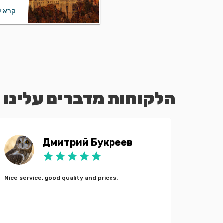
קרא ע
הלקוחות מדברים עלינו
Дмитрий Букреев
Nice service, good quality and prices.
My wife 
and we h
decided 
We4Rent 
did not p