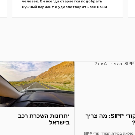
человек. Он всегда старается подобрать
нужный вариант и удовлетворить все наши
просьбы. Кроме этого...
+
הבנת קודי SIPP: מה צריך
יתרונות השכרת רכב
בישראל
שכירת רכב נפלאה במידת הצורך! קודי SIPP