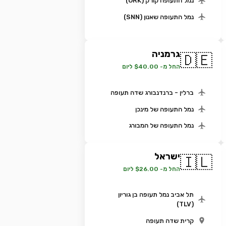
נמל התעופה קורק (ORK)
נמל התעופה שאנון (SNN)
גרמניה
🇩🇪
החל מ- $40.00 ליום
ברלין - ברנדנבורג שדה תעופה
נמל התעופה של מינכן
נמל התעופה של המבורג
ישראל
🇮🇱
החל מ- $26.00 ליום
תל אביב נמל תעופה בן גוריון
(TLV)
קרית שדה תעופה