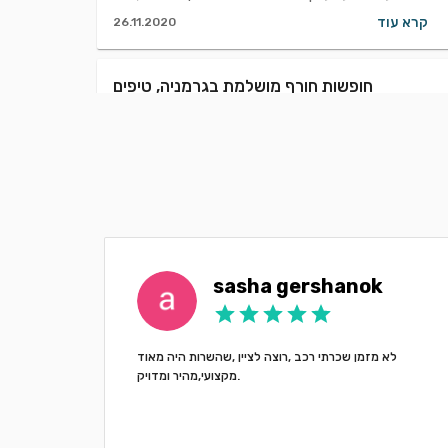
קרא עוד
26.11.2020
חופשות חורף מושלמת בגרמניה, טיפים
להשכרת רכב.
חלמתם פעם לעשות סקי באלפים הבוואריים? או אולי אתם
מעדיפים סוג חופשה יותר רגוע, בסגנון יותר שקט ביערות
מקסימים מלאים בטירות ישנות ?
קרא עוד
22.11.2020
sasha gershanok
לא מזמן שכרתי רכב ,רוצה לציין ,שהשרות היה מאוד
mania!
מקצועי,מהיר ומדויק.
 and
ely all