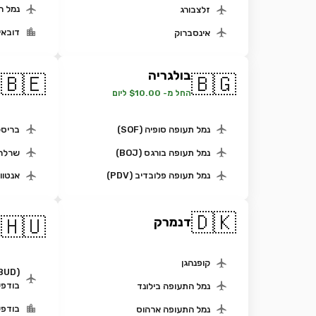
נמל ה
זלצבורג
דובאי
אינסברוק
בולגריה
ב
🇧🇪
🇧🇬
החל מ- $10.00 ליום
ה
נמל תעופה סופיה (SOF)
בריסל
נמל תעופה בורגס (BOJ)
שרלרו
נמל תעופה פלובדיב (PDV)
אנטוו
🇩🇰
ה
🇭🇺
דנמרק
ה
קופנהגן
בודפ
נמל התעופה בילונד
בודפש
נמל התעופה ארהוס