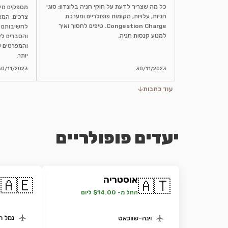
כל מה שצריך לדעת על חוקי חניה בלונדון: סוגי
מספקים מיד
חניות, עלויות, מקומות פופולריים ומערכת
צרכים. המא
Congestion Charge. טיפים לחסוך ואיך
לחשיבותם 
למנוע קנסות חניה.
והסברים לא
והמפרטים ש
יותר.
30/11/2023
30/11/2023
עוד כתבות
יעדים פופולריים
אוסטריה
א
🇦🇪
🇦🇹
ה
החל מ- $14.00 ליום
נמל ה
וינה-שווכאט