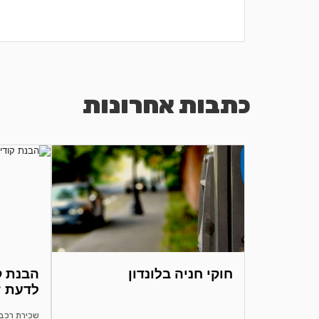
but here
got a ne
was great
כתבות אחרונות
חוקי חניה בלונדון
לדעת ?