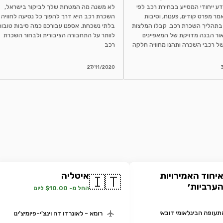
ע ייחודי המסייע בבחירת רכב לפי
לא משנה מה המטרות שלך לביקור בישראל,
מר מפרט קודים, פענוח, וסיבות
השכרת רכב היא דרך להפוך כל נסיעה לחוויה
בתהליך השכרת רכב. קבלו המלצות
בלתי נשכחת. אספנו עבורכם כמה סיבות טובות
ור הבנה מדויקת של המאפיינים
לוותר על התחבורה הציבורית ולבחור השכרת
ל רכבי השכרה ותהנו מחוויה חלקה
רכב
27/11/2020
יחוד האמירויות
איטליה
🇮🇹
ערביות׳
החל מ- $10.00 ליום
תעופה הבינלאומי דובאי
רומא - לאונרדו דה וינצ'י-פיומיצ'ינו