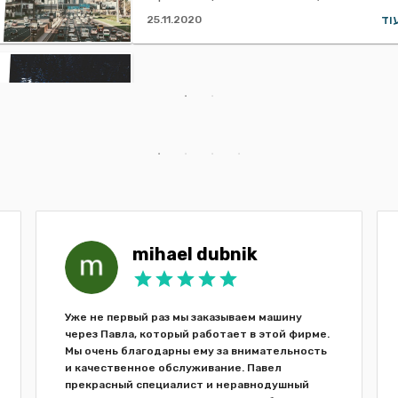
וד
25.11.2020
mihael dubnik
Уже не первый раз мы заказываем машину
через Павла, который работает в этой фирме.
Мы очень благодарны ему за внимательность
и качественное обслуживание. Павел
прекрасный специалист и неравнодушный