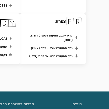
(DEB)נמל התעופה דברצן
🇫🇷
ק
🇨🇾
צפרת
ה
פריז - נמל התעופה שארל דה גול
(LCA) נמל תעופה לרנקה
(CDG)
פאפוס (PFO) נמ
נמל התעופה אורלי- פריז (ORY)
ניקוסי
נמל התעופה סנט-אכזופרי (LYS)
טיפים
חברות להשכרת רכבי