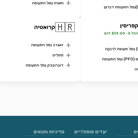
חאניה נמל התעופה
🇭🇷
פריסין
קרואטיה
חל מ- $13.00 ליום
זאגרב נמל התעופה
ספליט
ל התעופה
דוברובניק נמל התעופה
ה
ם
יעדים פופולריים
מדיניות ותנאים