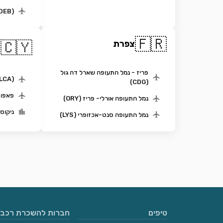
(DEB)נמל התעופה דברצן
🇫🇷
ק
🇨🇾
צפרת
ה
פריז - נמל התעופה שארל דה גול
(LCA) נמל תעופה לרנקה
(CDG)
פאפוס (PFO) נמ
נמל התעופה אורלי- פריז (ORY)
ניקוסי
נמל התעופה סנט-אכזופרי (LYS)
טיפים
חברות להשכרת רכבי