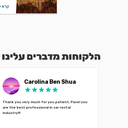
קרא ע
הלקוחות מדברים עלינו
Carolina Ben Shua
Thank you very much for you patient, Pavel you
Хороший
are the best professional in car rental
старани
industry!!!
Павлу, з
автомоб