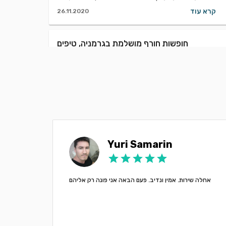
קרא עוד
26.11.2020
חופשות חורף מושלמת בגרמניה, טיפים
להשכרת רכב.
חלמתם פעם לעשות סקי באלפים הבוואריים? או אולי אתם
מעדיפים סוג חופשה יותר רגוע, בסגנון יותר שקט ביערות
מקסימים מלאים בטירות ישנות ?
קרא עוד
22.11.2020
Yuri Samarin
אחלה שירות. אמין ונדיב. פעם הבאה אני פונה רק אליהם
мог
е
 Все
ообщем
лось на