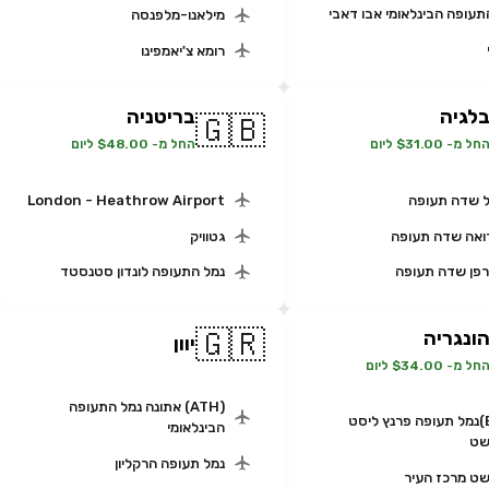
תעופה הבינלאומי אבו דאבי
מילאנו-מלפנסה
רומא צ'יאמפינו
לגיה
בריטניה
🇬🇧
חל מ- $31.00 ליום
החל מ- $48.00 ליום
 שדה תעופה
London - Heathrow Airport
אה שדה תעופה
גטוויק
רפן שדה תעופה
נמל התעופה לונדון סטנסטד
🇬🇷
ונגריה
יוון
חל מ- $34.00 ליום
(ATH) אתונה נמל התעופה
(BUD)נמל תעופה פרנץ ליסט
הבינלאומי
שט
נמל תעופה הרקליון
ט מרכז העיר