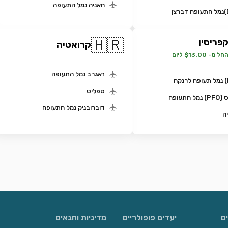
חאניה נמל התעופה
🇭🇷
פריסין
קרואטיה
חל מ- $13.00 ליום
זאגרב נמל התעופה
ספליט
ל התעופה
דוברובניק נמל התעופה
ה
ם
יעדים פופולריים
מדיניות ותנאים