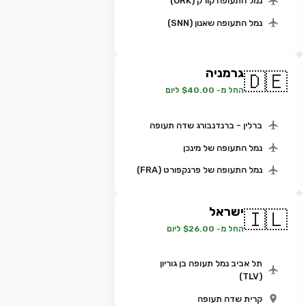
נמל התעופה קורק (ORK)
נמל התעופה שאנון (SNN)
גרמניה
🇩🇪
החל מ- $40.00 ליום
ברלין - ברנדנבורג שדה תעופה
נמל התעופה של מינכן
נמל התעופה של פרנקפורט (FRA)
ישראל
🇮🇱
החל מ- $26.00 ליום
תל אביב נמל תעופה בן גוריון
(TLV)
קרית שדה תעופה