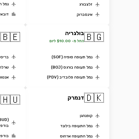
נמל ה
זלצבורג
דובאי
אינסברוק
בולגריה
ב
🇧🇪
🇧🇬
החל מ- $10.00 ליום
ה
נמל תעופה סופיה (SOF)
בריסל
נמל תעופה בורגס (BOJ)
שרלרו
נמל תעופה פלובדיב (PDV)
אנטוו
🇩🇰
ה
🇭🇺
דנמרק
ה
קופנהגן
בודפ
נמל התעופה בילונד
בודפש
נמל התעופה ארהוס