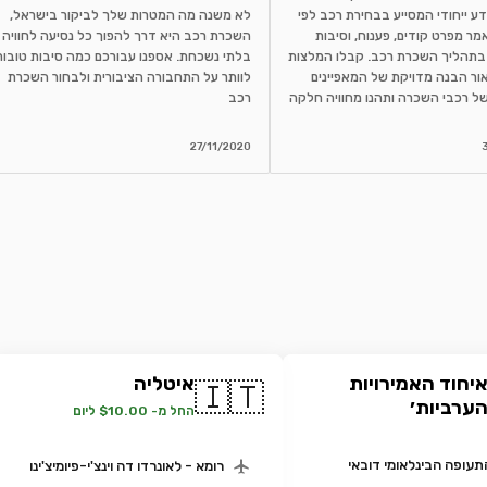
ע ייחודי המסייע בבחירת רכב לפי
לא משנה מה המטרות שלך לביקור בישראל,
מר מפרט קודים, פענוח, וסיבות
השכרת רכב היא דרך להפוך כל נסיעה לחוויה
בתהליך השכרת רכב. קבלו המלצות
בלתי נשכחת. אספנו עבורכם כמה סיבות טובות
ור הבנה מדויקת של המאפיינים
לוותר על התחבורה הציבורית ולבחור השכרת
ל רכבי השכרה ותהנו מחוויה חלקה
רכב
27/11/2020
יחוד האמירויות
איטליה
🇮🇹
ערביות׳
החל מ- $10.00 ליום
תעופה הבינלאומי דובאי
רומא - לאונרדו דה וינצ'י-פיומיצ'ינו