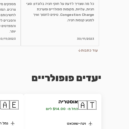
כל מה שצריך לדעת על חוקי חניה בלונדון: סוגי
מספקים מיד
חניות, עלויות, מקומות פופולריים ומערכת
צרכים. המא
Congestion Charge. טיפים לחסוך ואיך
לחשיבותם 
למנוע קנסות חניה.
והסברים לא
והמפרטים ש
יותר.
30/11/2023
30/11/2023
עוד כתבות
יעדים פופולריים
אוסטריה
א
🇦🇪
🇦🇹
ה
החל מ- $14.00 ליום
נמל ה
וינה-שווכאט