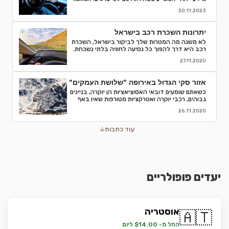
מפרט קודים, פענוח, וסיבות לחשיבותם בתהליך
30.11.2023
השכרת רכב. קבלו המלצות והסברים לאור הבנה
מדויקת של המאפיינים והמפרטים של רכבי השכרה
ותהנו מחוויה חלקה יותר.
יתרונות השכרת רכב בישראל
לא משנה מה המטרות שלך לביקור בישראל, השכרת
רכב היא דרך להפוך כל נסיעה לחוויה בלתי נשכחת.
אספנו עבורכם כמה סיבות טובות לוותר על התחבורה
27.11.2020
הציבורית ולבחור השכרת רכב
אזור סקי הגדול באירופה "שלושת העמקים"
כשאתם שומעים דובאי האסוציאציות הן יוקרה, בניינים
גבוהים, רכבי יוקרה ואטרקציות מטורפות שאין באף
מקום אחר בעולם.נסיעת עסקים לדובאי מורכבת בדרך
26.11.2020
כלל מפגישות.
עוד כתבות
יעדים פופולריים
אוסטריה
🇦🇹
החל מ- $14.00 ליום