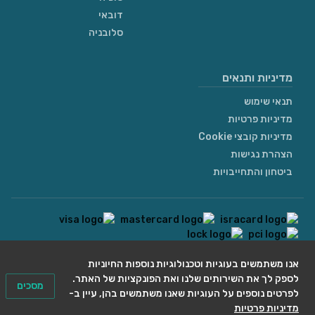
דובאי
סלובניה
מדיניות ותנאים
תנאי שימוש
מדיניות פרטיות
מדיניות קובצי Cookie
הצהרת נגישות
ביטחון והתחייבויות
contact@we4rent.com
אנו משתמשים בעוגיות וטכנולוגיות נוספות החיוניות
לספק לך את השירותים שלנו ואת הפונקציות של האתר.
© 2020 www.we4rent.com
מסכים
לפרטים נוספים על העוגיות שאנו משתמשים בהן, עיין ב-
Design by
N1 Creative
מדיניות פרטיות
Icons by
Icons8