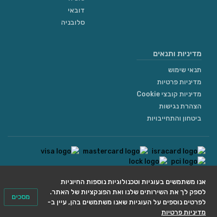
דובאי
סלובניה
מדיניות ותנאים
תנאי שימוש
מדיניות פרטיות
מדיניות קובצי Cookie
הצהרת נגישות
ביטחון והתחייבויות
contact@we4rent.com
אנו משתמשים בעוגיות וטכנולוגיות נוספות החיוניות
לספק לך את השירותים שלנו ואת הפונקציות של האתר.
© 2020 www.we4rent.com
מסכים
לפרטים נוספים על העוגיות שאנו משתמשים בהן, עיין ב-
Design by
N1 Creative
מדיניות פרטיות
Icons by
Icons8