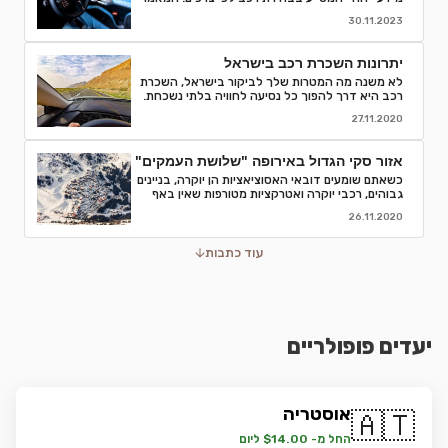
מפרט קודים, פענוח, וסיבות לחשיבותם בתהליך
30.11.2023
השכרת רכב. קבלו המלצות והסברים לאור הבנה
מדויקת של המאפיינים והמפרטים של רכבי השכרה
ותהנו מחוויה חלקה יותר.
יתרונות השכרת רכב בישראל
לא משנה מה המטרות שלך לביקור בישראל, השכרת
רכב היא דרך להפוך כל נסיעה לחוויה בלתי נשכחת.
אספנו עבורכם כמה סיבות טובות לוותר על התחבורה
27.11.2020
הציבורית ולבחור השכרת רכב
אזור סקי הגדול באירופה "שלושת העמקים"
כשאתם שומעים דובאי האסוציאציות הן יוקרה, בניינים
גבוהים, רכבי יוקרה ואטרקציות מטורפות שאין באף
מקום אחר בעולם.נסיעת עסקים לדובאי מורכבת בדרך
26.11.2020
כלל מפגישות.
עוד כתבות
יעדים פופולריים
אוסטריה
🇦🇹
החל מ- $14.00 ליום