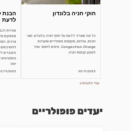
חוקי חניה בלונדון
לדעת ?
כל מה שצריך לדעת על חוקי חניה בלונדון: סוגי
מספקים מיד
חניות, עלויות, מקומות פופולריים ומערכת
צרכים. המא
Congestion Charge. טיפים לחסוך ואיך
לחשיבותם 
למנוע קנסות חניה.
והסברים לא
והמפרטים ש
יותר.
30/11/2023
30/11/2023
עוד כתבות
יעדים פופולריים