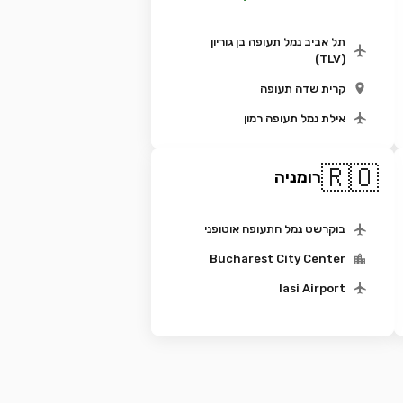
תל אביב נמל תעופה בן גוריון
(TLV)
קרית שדה תעופה
אילת נמל תעופה רמון
🇷🇴
רומניה
בוקרשט נמל התעופה אוטופני
Bucharest City Center
Iasi Airport