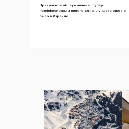
ашина,
Прекрасное обслуживание , супер
о ни о
проффесионалы своего дела , лучшего еще не
се на
было в Израиле
м.