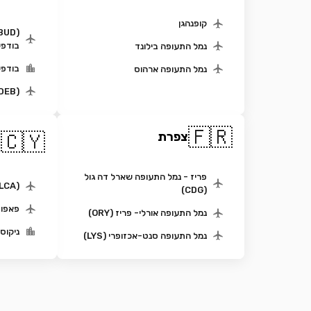
קופנהגן
בודפ
נמל התעופה בילונד
בודפש
נמל התעופה ארהוס
(DEB)נמל התעופה דברצן
🇫🇷
ק
🇨🇾
צפרת
ה
פריז - נמל התעופה שארל דה גול
(LCA) נמל תעופה לרנקה
(CDG)
פאפוס (PFO) נמ
נמל התעופה אורלי- פריז (ORY)
ניקוסי
נמל התעופה סנט-אכזופרי (LYS)