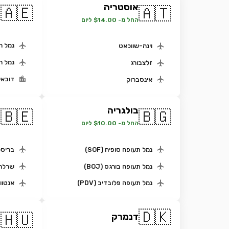
אוסטריה
א
🇦🇪
🇦🇹
ה
החל מ- $14.00 ליום
נמל ה
וינה-שווכאט
נמל ה
זלצבורג
דובאי
אינסברוק
בולגריה
ב
🇧🇪
🇧🇬
החל מ- $10.00 ליום
ה
נמל תעופה סופיה (SOF)
בריסל
נמל תעופה בורגס (BOJ)
שרלרו
נמל תעופה פלובדיב (PDV)
אנטוו
🇩🇰
ה
🇭🇺
דנמרק
ה