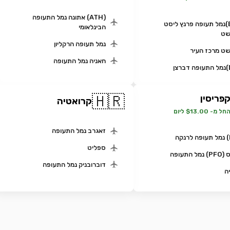
(ATH) אתונה נמל התעופה
(BUD)נמל תעופה פרנץ ליסט
הבינלאומי
שט
נמל תעופה הרקליון
ט מרכז העיר
חאניה נמל התעופה
🇭🇷
פריסין
קרואטיה
חל מ- $13.00 ליום
זאגרב נמל התעופה
ספליט
ל התעופה
דוברובניק נמל התעופה
ה