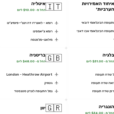
יחוד האמירויות
איטליה
🇮🇹
ערביות׳
החל מ- $10.00 ליום
תעופה הבינלאומי דובאי
רומא - לאונרדו דה וינצ'י-פיומיצ'ינו
תעופה הבינלאומי אבו דאבי
רומא צ'יאמפינו
מילאנו-מלפנסה
לגיה
בריטניה
🇬🇧
חל מ- $31.00 ליום
החל מ- $48.00 ליום
 שדה תעופה
London - Heathrow Airport
אה שדה תעופה
גטוויק
רפן שדה תעופה
נמל התעופה לונדון סטנסטד
🇬🇷
ונגריה
יוון
חל מ- $34.00 ליום