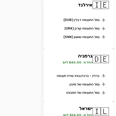
🇮🇪
אירלנד
נמל התעופה דבלין (DUB)
נמל התעופה קורק (ORK)
נמל התעופה שאנון (SNN)
גרמניה
🇩🇪
החל מ- $40.00 ליום
ברלין - ברנדנבורג שדה תעופה
נמל התעופה של מינכן
נמל התעופה של המבורג
ישראל
🇮🇱
החל מ- $26.00 ליום